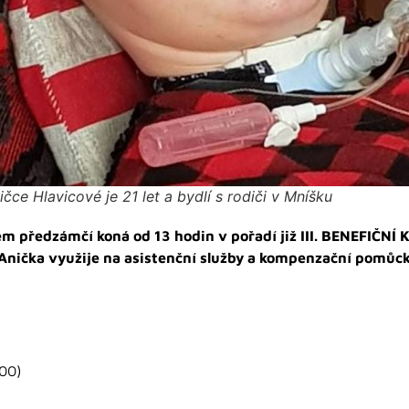
ičce Hlavicové je 21 let a bydlí s rodiči v Mníšku
ém předzámčí koná od 13 hodin v pořadí již III. BENEFIČ
Anička využije na asistenční služby a kompenzační pomůck
00)