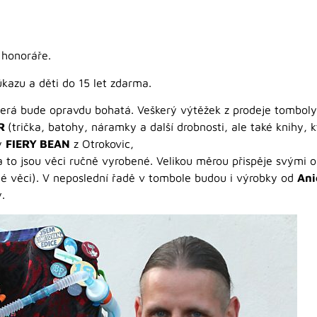
 honoráře.
ůkazu a děti do 15 let zdarma.
terá bude opravdu bohatá. Veškerý výtěžek z prodeje tombol
R
(trička, batohy, náramky a další drobnosti, ale také knihy, 
vy
FIERY BEAN
z Otrokovic,
a to jsou věci ručně vyrobené. Velikou měrou přispěje svými 
né věci). V neposlední řadě v tombole budou i výrobky od
Ani
.