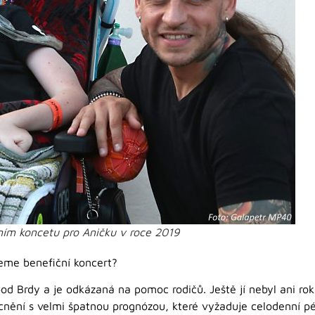
čním koncetu pro Aničku v roce 2019
jeme benefiční koncert?
pod Brdy a je odkázaná na pomoc rodičů. Ještě jí nebyl ani rok, 
ocnění s velmi špatnou prognózou, které vyžaduje celodenní 