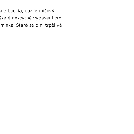
aje boccia, což je míčový
eškeré nezbytné vybavení pro
minka. Stará se o ni trpělivě