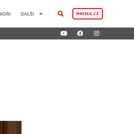
NIOŘI
DALŠÍ
MNÍŠEK.CZ