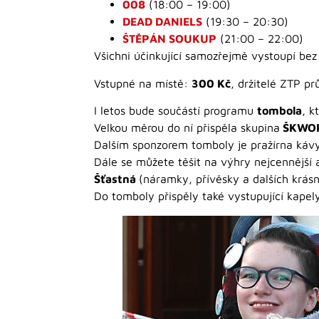
008
(18:00 – 19:00)
DEAD DANIELS
(19:30 – 20:30)
ŠTĚPÁN SOUKUP
(21:00 – 22:00)
Všichni účinkující samozřejmě vystoupí bez
Vstupné na místě:
300 Kč
, držitelé ZTP pr
I letos bude součástí programu
tombola
, k
Velkou měrou do ní přispěla skupina
ŠKWO
Dalším sponzorem tomboly je pražírna ká
Dále se můžete těšit na výhry nejcennější 
Šťastná
(náramky, přívěsky a dalších krás
Do tomboly přispěly také vystupující kapely