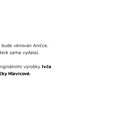
y bude věnován Aničce.
které sama vydala).
originálními výrobky
Ivča
čky Hlavicové.