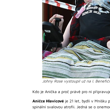
Johny Rose vystoupil už na I. Benefi
Kdo je Anička a proč právě pro ni připravu
Aničce Hlavicové
je 21 let, bydlí v Mníšku 
spinální svalovou atrofii. Jedná se o onem