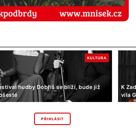
KULTURA
estival hudby Dobříš se blíží, bude již
K Zad
ošesté
víla 
PŘIHLÁSIT