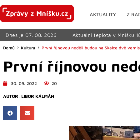
AKTUALITY
Z RA
Dnes je 07. 08. 2026
Aktuální teplota v Mníšku 1
Domů
Kultura
První říjnovou neděli budou na Skalce dvě verni
První říjnovou ned
30. 09. 2022
20
AUTOR:
LIBOR KÁLMÁN