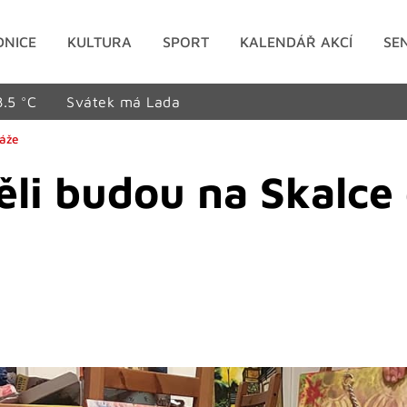
DNICE
KULTURA
SPORT
KALENDÁŘ AKCÍ
SE
8.5 °C
Svátek má Lada
sáže
ěli budou na Skalce