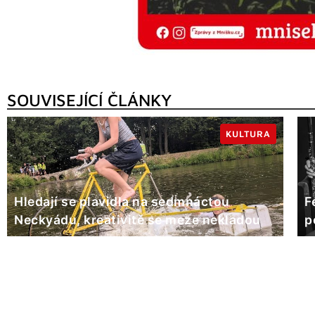
SOUVISEJÍCÍ ČLÁNKY
KULTURA
Hledají se plavidla na sedmnáctou
F
Neckyádu, kreativitě se meze nekladou
p