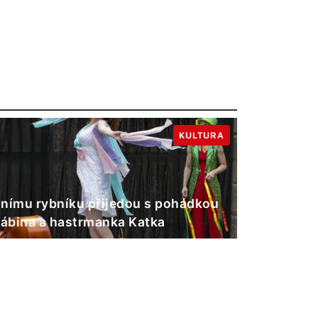
KULTURA
nímu rybníku přijedou s pohádkou
Gábina a hastrmanka Katka