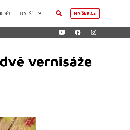
NIOŘI
DALŠÍ
MNÍŠEK.CZ
 dvě vernisáže