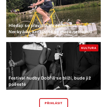
Hledají se plavidla na sedmnáctou
Neckyádu, kreativitě se meze nekladou
KULTURA
Festival hudby Dobříš se blíží, bude již
pošesté
PŘIHLÁSIT