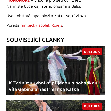
MONONOKE
– vhodné pro děti od 12 let.
Na místě bude čaj, sushi, origami a další.
Úvod obstará japanoložka Katka Vojkůvková.
Pořádá
mníšecký spolek Rorejs
.
SOUVISEJÍCÍ ČLÁNKY
KULTURA
K Zadnímu rybníku přijedou s pohádkou
víla Gábina a hastrmanka Katka
KULTURA