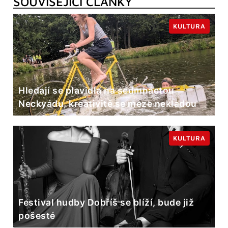
SOUVISEJÍCÍ ČLÁNKY
KULTURA
Hledají se plavidla na sedmnáctou
Neckyádu, kreativitě se meze nekladou
KULTURA
Festival hudby Dobříš se blíží, bude již
pošesté