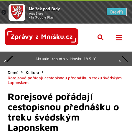
Mníšek pod Brdy
Otevřít
×
AppSisto
- In Google Play
Aktuální teplota v Mníšku 18.5 °C
Domů
Kultura
Rorejsové pořádají cestopisnou přednášku o treku švédským
Laponskem
Rorejsové pořádají
cestopisnou přednášku o
treku švédským
Laponskem