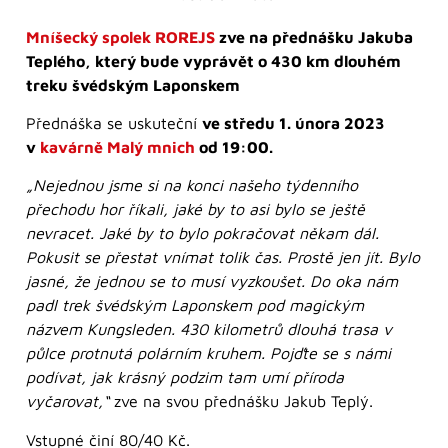
Mníšecký spolek ROREJS
zve na přednášku Jakuba
Teplého, který bude vyprávět o 430 km dlouhém
treku švédským Laponskem
Přednáška se uskuteční
ve středu 1. února 2023
v
kavárně Malý mnich
od 19:00.
„Nejednou jsme si na konci našeho týdenního
přechodu hor říkali, jaké by to asi bylo se ještě
nevracet. Jaké by to bylo pokračovat někam dál.
Pokusit se přestat vnímat tolik čas. Prostě jen jít. Bylo
jasné, že jednou se to musí vyzkoušet. Do oka nám
padl trek švédským Laponskem pod magickým
názvem Kungsleden. 430 kilometrů dlouhá trasa v
půlce protnutá polárním kruhem. Pojďte se s námi
podívat, jak krásný podzim tam umí příroda
vyčarovat,“
zve na svou přednášku Jakub Teplý.
Vstupné činí 80/40 Kč.