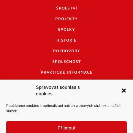
ŠKOLSTVÍ
PROJEKTY
SPOLKY
HISTORIE
ROZHOVORY
SPOLEČNOST
PRAKTICKÉ INFORMACE
CENÍK INZERCE
Spravovat souhlas s
cookies
INFORMACE A KODEX DISKUTUJÍCÍCH
LOGO A LOGO MANUÁL
Používáme cookies k optimalizaci našich webových stránek a našich
služeb.
Příjmout