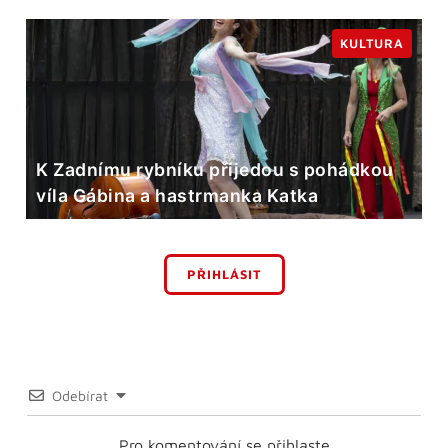
KULTURA
K Zadnímu rybníku přijedou s pohádkou
víla Gábina a hastrmanka Katka
PŘIHLÁSIT
Odebírat
Pro komentování se přihlaste