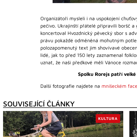
Organizátoři mysleli i na uspokojení chuťo
pečivo. Ukrajinští přátelé připravili borš
koncertoval Hvozdnický pěvecký sbor s adv
právu pokaždé odměněná mohutným potleskem
polozapomenutý text jim shovívavé obecenst
lidé, jak to před 150 lety zaznamenal folkl
uznat, že naši předkové měli Vánoce rozmanit
Spolku Rorejs patří velké
Další fotografie najdete na
mníšeckém face
SOUVISEJÍCÍ ČLÁNKY
KULTURA