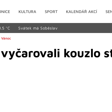
DNICE
KULTURA
SPORT
KALENDÁŘ AKCÍ
SE
8.5 °C
Svátek má Soběslav
h Vánoc
i vyčarovali kouzlo 