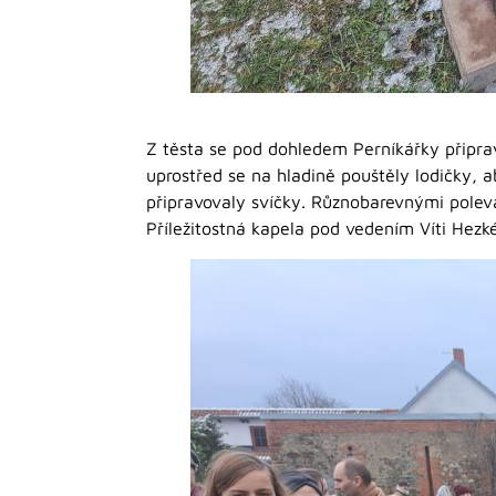
Z těsta se pod dohledem Perníkářky připra
uprostřed se na hladině pouštěly lodičky, a
připravovaly svíčky. Různobarevnými poleva
Příležitostná kapela pod vedením Víti Hezk