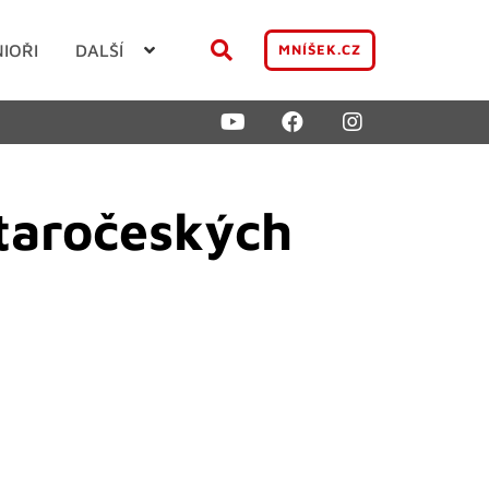
NIOŘI
DALŠÍ
MNÍŠEK.CZ
staročeských