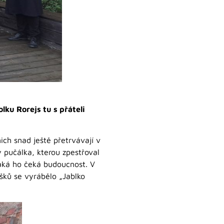
ku Rorejs tu s přáteli
ich snad ještě přetrvávají v
 pučálka, kterou zpestřoval
 jaká ho čeká budoucnost. V
šků se vyrábělo „Jablko