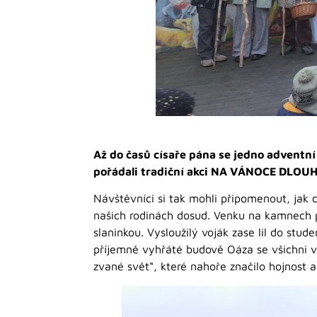
Až do časů císaře pána se jedno adventní
pořádali tradiční akci NA VÁNOCE DLOU
Návštěvníci si tak mohli připomenout, jak c
našich rodinách dosud. Venku na kamnech p
slaninkou. Vysloužilý voják zase lil do stu
příjemně vyhřáté budově Oáza se všichni v
zvané svět“, které nahoře značilo hojnost 