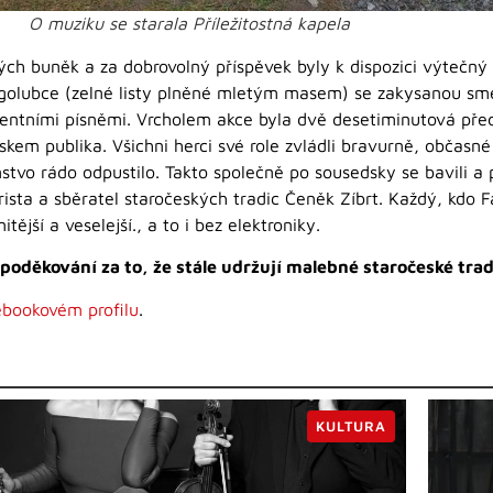
O muziku se starala Příležitostná kapela
vých buněk a za dobrovolný příspěvek byly k dispozici výtečný
č a golubce (zelné listy plněné mletým masem) se zakysanou s
entními písněmi. Vrcholem akce byla dvě desetiminutová pře
 publika. Všichni herci své role zvládli bravurně, občasné
vo rádo odpustilo. Takto společně po sousedsky se bavili a p
orista a sběratel staročeských tradic Čeněk Zíbrt. Každý, kdo F
ější a veselejší., a to i bez elektroniky.
 poděkování za to, že stále udržují malebné staročeské trad
bookovém profilu
.
KULTURA