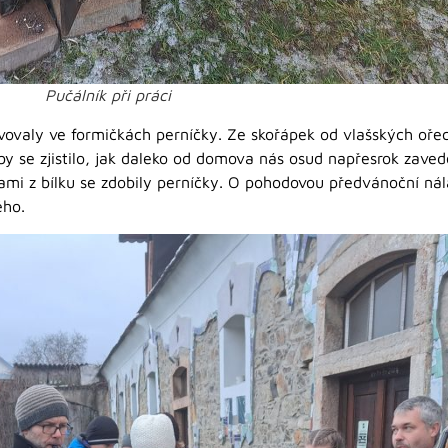
Pučálník při práci
vovaly ve formičkách perníčky. Ze skořápek od vlašských oře
by se zjistilo, jak daleko od domova nás osud napřesrok zaved
mi z bílku se zdobily perníčky. O pohodovou předvánoční nála
ého.