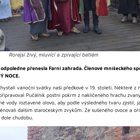
Rorejsí živý, mluvící a zpívající betlém
 odpoledne přenesla Farní zahrada. Členové mníšeckého spol
HÝ NOCE.
hystali vánoční svátky naši předkové v 19. století. Některé z n
řipravoval Pučálník postní pokrm z naklíčeného hrachu zvaný
dené vody roztavené olovo, aby podle výsledného tvaru zjistil,
ěnovali dalším staročeským zvykům. Ze sušeného ovoce a oří
a dole chudobu.