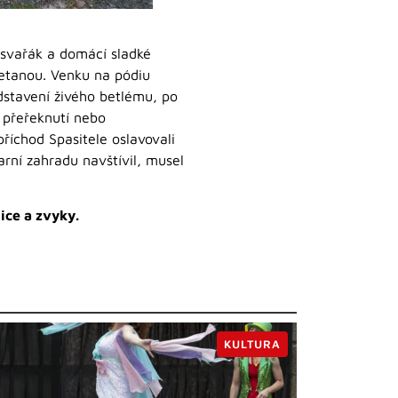
 svařák a domácí sladké
metanou. Venku na pódiu
dstavení živého betlému, po
 přeřeknutí nebo
říchod Spasitele oslavovali
arní zahradu navštívil, musel
ice a zvyky.
KULTURA