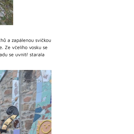
chů a zapálenou svíčkou
e. Ze včelího vosku se
du se uvnitř starala