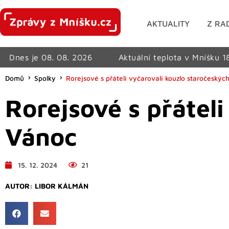
AKTUALITY
Z RA
Dnes je 08. 08. 2026
Aktuální teplota v Mníšku 1
Domů
Spolky
Rorejsové s přáteli vyčarovali kouzlo staročeskýc
Rorejsové s přátel
Vánoc
15. 12. 2024
21
AUTOR:
LIBOR KÁLMÁN