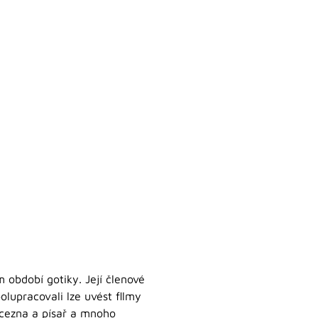
 období gotiky. Její členové
olupracovali lze uvést fllmy
incezna a písař a mnoho