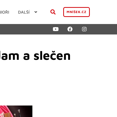
NIOŘI
DALŠÍ
MNÍŠEK.CZ
dam a slečen