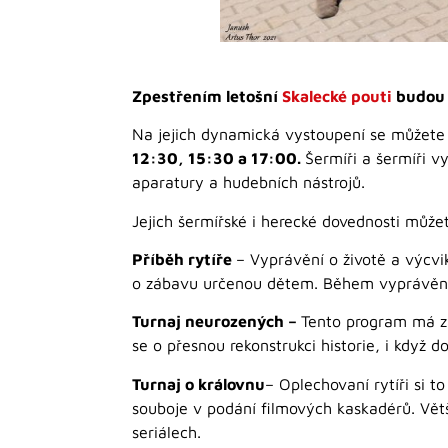
Zpestřením letošní
Skalecké pouti
budou 
Na jejich dynamická vystoupení se můžete 
12:30, 15:30 a 17:00.
Šermíři a šermíři v
aparatury a hudebních nástrojů.
Jejich šermířské i herecké dovednosti může
Příběh rytíře
– Vyprávění o životě a výcvik
o zábavu určenou dětem. Během vyprávění j
Turnaj neurozených –
Tento program má za
se o přesnou rekonstrukci historie, i když 
Turnaj o královnu
– Oplechovaní rytíři si t
souboje v podání filmových kaskadérů. Větš
seriálech.