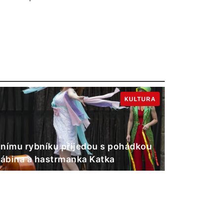
KULTURA
nímu rybníku přijedou s pohádkou
Gábina a hastrmanka Katka