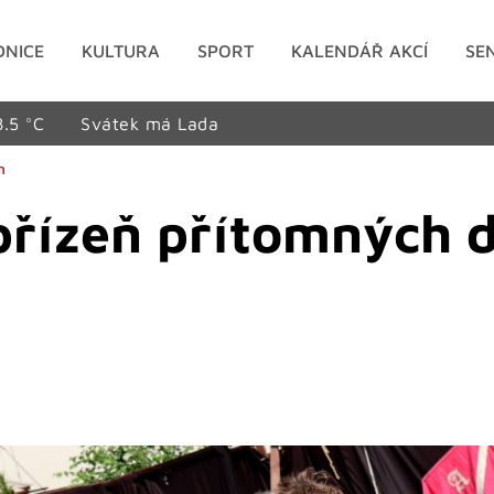
DNICE
KULTURA
SPORT
KALENDÁŘ AKCÍ
SE
8.5 °C
Svátek má Lada
n
 přízeň přítomných 