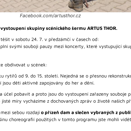
Facebook.com/artusthor.cz
vystoupení skupiny scénického šermu ARTUS THOR.
těšit v sobotu 24. 7. v předzámčí v časech od:
yplní svými souboji pauzy mezi koncerty, které vystupující sku
te obdivovat u scének:
u rytířů od 9. do 15. století. Nejedná se o přesnou rekonstrukc
sou děti aktivně zapojovány do her a dění.
 účel pobavit a proto jsou do vystoupení zařazeny souboje 
do jisté míry vycházíme z dochovaných zpráv o životě našich p
o mezi sebou rozdají
o přízeň dam a slečen vybraných z publi
inu choreografií použitých v tomto programu jste mohli vidě