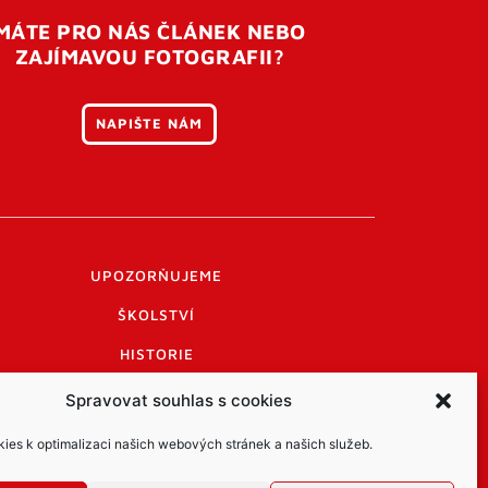
MÁTE PRO NÁS ČLÁNEK NEBO
ZAJÍMAVOU FOTOGRAFII?
NAPIŠTE NÁM
UPOZORŇUJEME
ŠKOLSTVÍ
HISTORIE
PRAKTICKÉ INFORMACE
Spravovat souhlas s cookies
LOGO A LOGO MANUÁL
es k optimalizaci našich webových stránek a našich služeb.