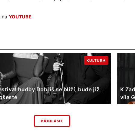
t na
YOUTUBE
KULTURA
estival hudby Dobříš se blíží, bude již
K Zad
ošesté
víla 
PŘIHLÁSIT