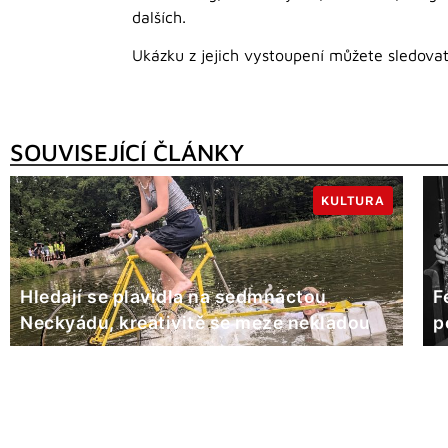
dalších.
Ukázku z jejich vystoupení můžete sledova
SOUVISEJÍCÍ ČLÁNKY
KULTURA
Hledají se plavidla na sedmnáctou
F
Neckyádu, kreativitě se meze nekladou
p