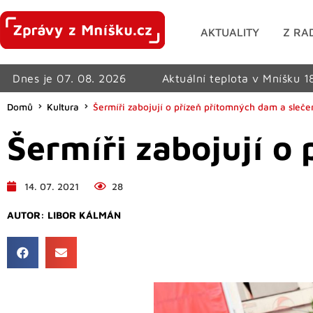
AKTUALITY
Z RA
Dnes je 07. 08. 2026
Aktuální teplota v Mníšku 1
Domů
Kultura
Šermíři zabojují o přízeň přítomných dam a sleče
Šermíři zabojují o
14. 07. 2021
28
AUTOR:
LIBOR KÁLMÁN