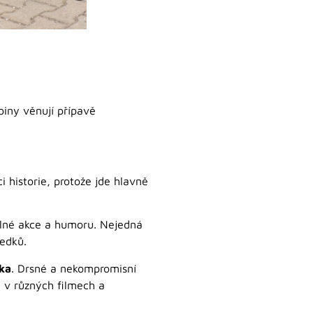
piny věnují přípavě
i historie, protože jde hlavně
plné akce a humoru. Nejedná
ředků.
ka
. Drsné a nekompromisní
t v různých filmech a