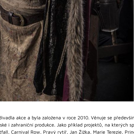
ivadla akce a byla založena v roce 2010. Věnuje se především
ské i zahraniční produkce. Jako příklad projektů, na kterých sp
htfall, Carnival Row, Pravý rytíř, Jan Žižka, Marie Terezie, Pr