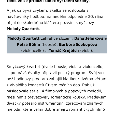
toho, že se přiblížil konec výstavní sezony.
A jak už bývá zvykem, Skalka se rozloučila s
návštěvníky hudbou: na nedělní odpoledne 20. října
přijal do skaleckého kláštera pozvání smyčcový
Melody Quartett
.
Melody Quartett
zahrál ve složení:
Dana Jelínková
a
Petra Böhm
(housle),
Barbora Soukupová
(violoncello) a
Tomáš Krejbich
(viola).
Smyčcový kvartet (dvoje housle, viola a violoncello)
si pro návštěvníky připravil pestrý program. Svůj více
než hodinový program zahájili klasikou: dvěma větami
z Vivaldiho koncertů Čtvero ročních dob. Pak už
následovala série 14 filmových a popových melodií,
mezi nimiž převažovaly romantické kousky. Především
divačky potěšilo instrumentální zpracování známých
melodií, které velmi dobře znají z romantických filmů