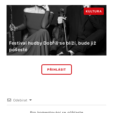
KULTURA
Festival hudby Dobříš se blíží, bude již
pošesté
PŘIHLÁSIT
Odebírat
Pro komentování se přihlaste