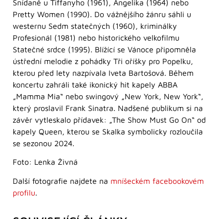
Snídaně u Tiffanyho (1961), Angelika (1964) nebo
Pretty Women (1990). Do vážnějšího žánru sáhli u
westernu Sedm statečných (1960), kriminálky
Profesionál (1981) nebo historického velkofilmu
Statečné srdce (1995). Blížící se Vánoce připomněla
ústřední melodie z pohádky Tři oříšky pro Popelku,
kterou před lety nazpívala Iveta Bartošová. Během
koncertu zahráli také ikonický hit kapely ABBA
„Mamma Mia“ nebo swingový „New York, New York“,
který proslavil Frank Sinatra. Nadšené publikum si na
závěr vytleskalo přídavek: „The Show Must Go On“ od
kapely Queen, kterou se Skalka symbolicky rozloučila
se sezonou 2024.
Foto: Lenka Živná
Další fotografie najdete na
mníšeckém facebookovém
profilu
.