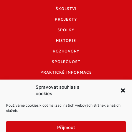
ŠKOLSTVÍ
PROJEKTY
SPOLKY
HISTORIE
ROZHOVORY
SPOLEČNOST
PRAKTICKÉ INFORMACE
CENÍK INZERCE
Spravovat souhlas s
cookies
INFORMACE A KODEX DISKUTUJÍCÍCH
LOGO A LOGO MANUÁL
Používáme cookies k optimalizaci našich webových stránek a našich
služeb.
Příjmout