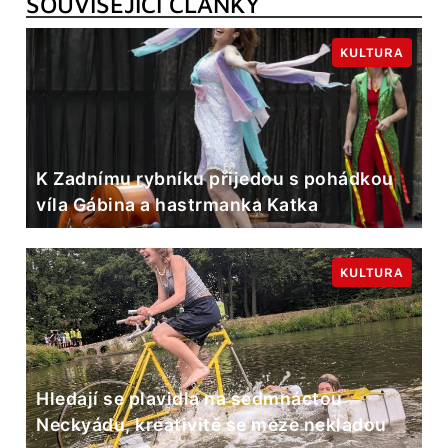
SOUVISEJÍCÍ ČLÁNKY
KULTURA
K Zadnímu rybníku přijedou s pohádkou
víla Gábina a hastrmanka Katka
KULTURA
Hledají se plavidla na sedmnáctou
Neckyádu, kreativitě se meze nekladou