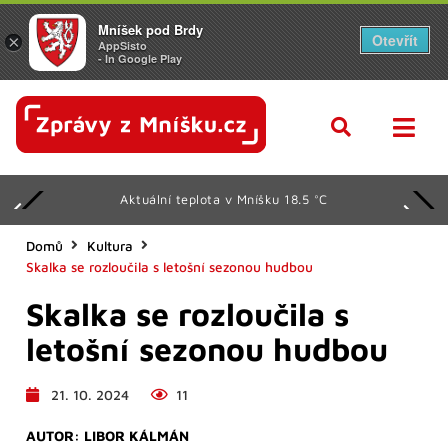
Mníšek pod Brdy
Otevřít
×
AppSisto
- In Google Play
Aktuální teplota v Mníšku 18.5 °C
Domů
Kultura
Skalka se rozloučila s letošní sezonou hudbou
Skalka se rozloučila s
letošní sezonou hudbou
21. 10. 2024
11
AUTOR:
LIBOR KÁLMÁN