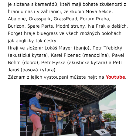
je složena s kamarádů, kteří mají bohaté zkušenosti z
hraní u nás i v zahraničí, ze skupin Nová Sekce,
Abalone, Grasspark, GrassRoad, Forum Praha,
Burizon, Spare Parts, Modré struny, Na Frak a dalších.
Forget hraje bluegrass ve všech možných polohách
jak anglicky tak česky.
Hrají ve složení: Lukáš Mayer (banjo), Petr Třebický
(akustická kytara), Karel Ficenec (mandolína), Pavel
Böhm (dobro), Petr Hyška (akustická kytara) a Petr
Jaroš (basová kytara).
Záznam z jejich vystoupení můžete najít na
Youtube
.