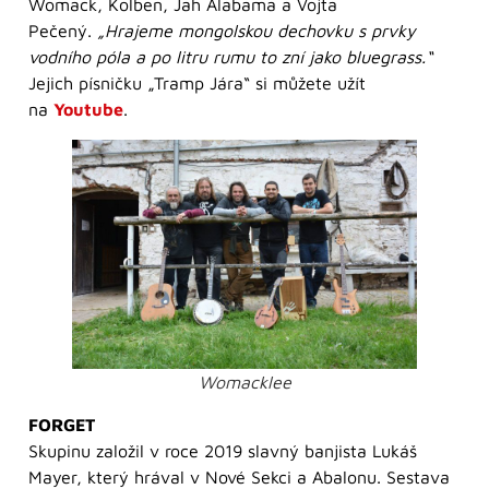
Womack, Kolben, Jah Alabama a Vojta
Pečený.
„Hrajeme mongolskou dechovku s prvky
vodního póla a po litru rumu to zní jako bluegrass.“
Jejich písničku „Tramp Jára“ si můžete užít
na
Youtube
.
Womacklee
FORGET
Skupinu založil v roce 2019 slavný banjista Lukáš
Mayer, který hrával v Nové Sekci a Abalonu. Sestava