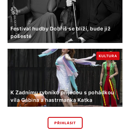
Festival hudby Dobříš se blíží, bude již
pošesté
KULTURA
K Zadnímu rybníku přijedou s pohádkou
víla Gábina a hastrmanka Katka
PŘIHLÁSIT