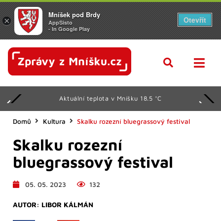
Mníšek pod Brdy
Otevřít
×
AppSisto
- In Google Play
Aktuální teplota v Mníšku 18.5 °C
Domů
Kultura
Skalku rozezní bluegrassový festival
Skalku rozezní
bluegrassový festival
05. 05. 2023
132
AUTOR:
LIBOR KÁLMÁN