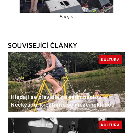
Forget
SOUVISEJÍCÍ ČLÁNKY
KULTURA
Hledají se plavidla na sedmnáctou
Neckyádu, kreativitě se meze nekladou
KULTURA