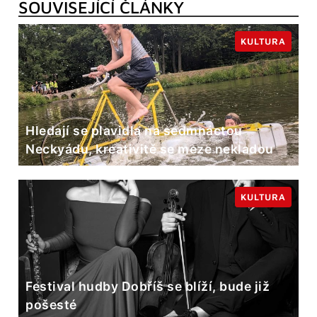
SOUVISEJÍCÍ ČLÁNKY
KULTURA
Hledají se plavidla na sedmnáctou
Neckyádu, kreativitě se meze nekladou
KULTURA
Festival hudby Dobříš se blíží, bude již
pošesté