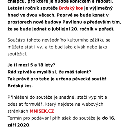
chlapců, pro které je hudba koníčkem a radostí.
Letošní ročník soutěže
Brdský kos
je výjimečný
hned ve dvou věcech. Poprvé se bude konat v
prostorech nové budovy Pavilonu a především tím,
že se bude jednat o jubilejní 20. ročník v pořadí.
Součástí tohoto nevšedního kulturního zážitku se
můžete stát i vy, a to buď jako divák nebo jako
soutěžící.
Je ti mezi 5 a 18 lety?
Rád zpíváš a myslíš si, že máš talent?
Tak právě pro tebe je určena pěvecká soutěž
Brdský kos.
Přihlášení do soutěže je snadné, stačí vyplnit a
odeslat formulář, který najdete na webových
stránkách
MNISEK.CZ
Termín pro podávání přihlášek do soutěže je
do 16.
září 2020
.