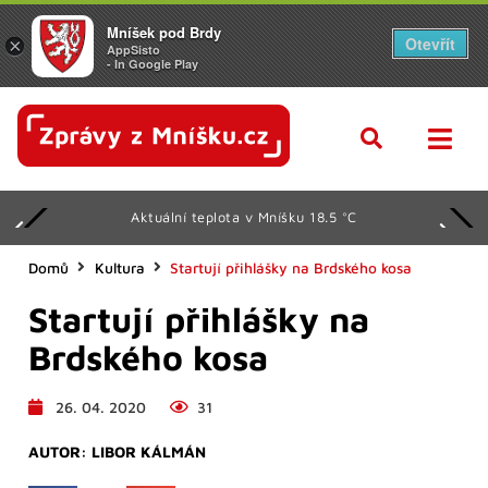
Mníšek pod Brdy
Otevřít
×
AppSisto
- In Google Play
Aktuální teplota v Mníšku 18.5 °C
Domů
Kultura
Startují přihlášky na Brdského kosa
Startují přihlášky na
Brdského kosa
26. 04. 2020
31
AUTOR:
LIBOR KÁLMÁN