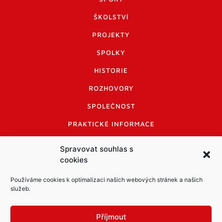
ŠKOLSTVÍ
PROJEKTY
SPOLKY
HISTORIE
ROZHOVORY
SPOLEČNOST
PRAKTICKÉ INFORMACE
CENÍK INZERCE
Spravovat souhlas s
cookies
INFORMACE A KODEX DISKUTUJÍCÍCH
LOGO A LOGO MANUÁL
Používáme cookies k optimalizaci našich webových stránek a našich
služeb.
Příjmout