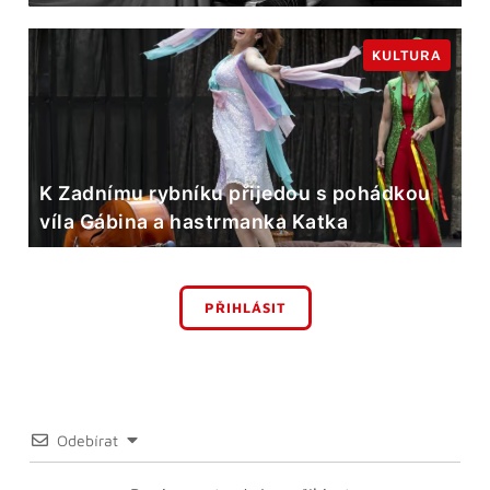
KULTURA
K Zadnímu rybníku přijedou s pohádkou
víla Gábina a hastrmanka Katka
PŘIHLÁSIT
Odebírat