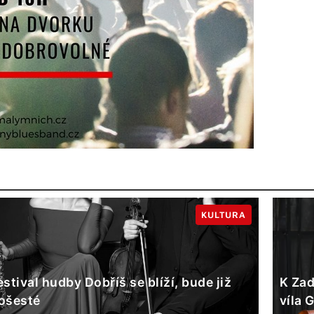
KULTURA
estival hudby Dobříš se blíží, bude již
K Zad
ošesté
víla 