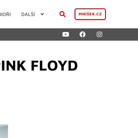
NIOŘI
DALŠÍ
MNÍŠEK.CZ
PINK FLOYD