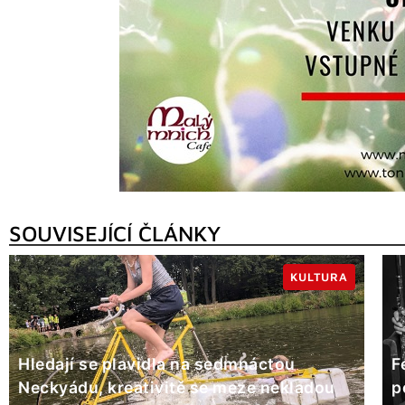
SOUVISEJÍCÍ ČLÁNKY
KULTURA
Hledají se plavidla na sedmnáctou
F
Neckyádu, kreativitě se meze nekladou
p