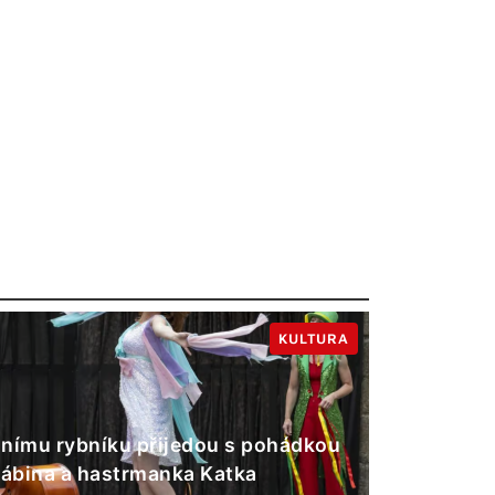
KULTURA
nímu rybníku přijedou s pohádkou
Gábina a hastrmanka Katka