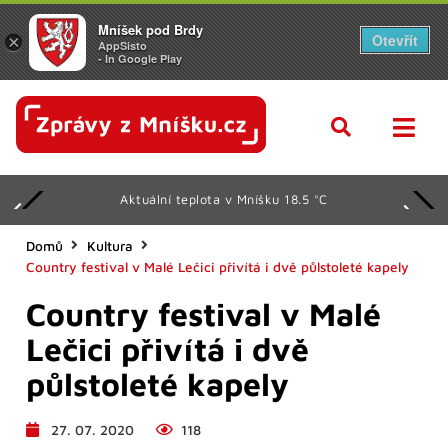
Mníšek pod Brdy
Otevřít
×
AppSisto
- In Google Play
Aktuální teplota v Mníšku 18.5 °C
Domů
Kultura
Country festival v Malé Lečici přivítá i dvě půlstoleté kapely
Country festival v Malé
Lečici přivítá i dvě
půlstoleté kapely
27. 07. 2020
118