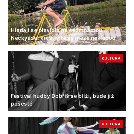
Hledají se plavidla na sedmnáctou
Neckyádu, kreativitě se meze nekladou
KULTURA
Festival hudby Dobříš se blíží, bude již
pošesté
KULTURA