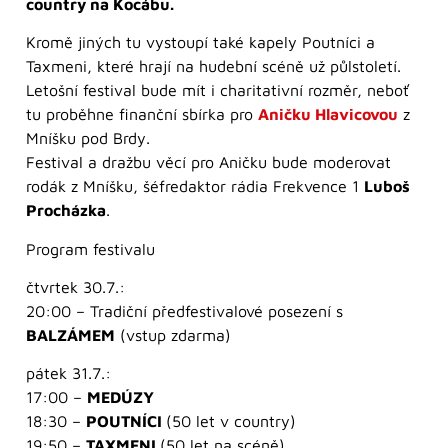
country na Kocábu.
Kromě jiných tu vystoupí také kapely Poutníci a
Taxmeni, které hrají na hudební scéně už půlstoletí.
Letošní festival bude mít i charitativní rozměr, neboť
tu proběhne finanční sbírka pro
Aničku Hlavicovou
z
Mníšku pod Brdy.
Festival a dražbu věcí pro Aničku bude moderovat
rodák z Mníšku, šéfredaktor rádia Frekvence 1
Luboš
Procházka
.
Program festivalu
čtvrtek 30.7.:
20:00 – Tradiční předfestivalové posezení s
BALZÁMEM
(vstup zdarma)
pátek 31.7.:
17:00 –
MEDÚZY
18:30 –
POUTNÍCI
(50 let v country)
19:50 –
TAXMENI
(50 let na scéně)