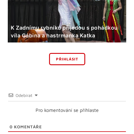
K Zadnímu rybníku přijedou s pohádkou
víla Gábina a hastrmanka Katka
PŘIHLÁSIT
Odebírat
Pro komentování se přihlaste
0
KOMENTÁŘE