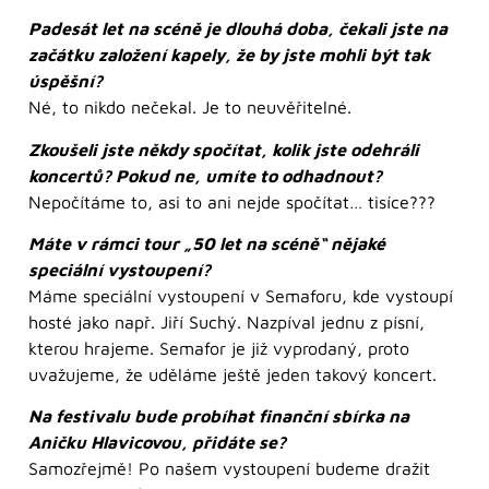
Padesát let na scéně je dlouhá doba, čekali jste na
začátku založení kapely, že by jste mohli být tak
úspěšní?
Né, to nikdo nečekal. Je to neuvěřitelné.
Zkoušeli jste někdy spočítat, kolik jste odehráli
koncertů? Pokud ne, umíte to odhadnout?
Nepočítáme to, asi to ani nejde spočítat… tisíce???
Máte v rámci tour „50 let na scéně“ nějaké
speciální vystoupení?
Máme speciální vystoupení v Semaforu, kde vystoupí
hosté jako např. Jiří Suchý. Nazpíval jednu z písní,
kterou hrajeme. Semafor je již vyprodaný, proto
uvažujeme, že uděláme ještě jeden takový koncert.
Na festivalu bude probíhat finanční sbírka na
Aničku Hlavicovou, přidáte se?
Samozřejmě! Po našem vystoupení budeme dražit