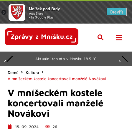
Mníšek pod Brdy
Otevřít
×
AppSisto
- In Google Play
Aktuální teplota v Mníšku 18.5 °C
Domů
Kultura
V mníšeckém kostele koncertovali manželé Novákovi
V mníšeckém kostele
koncertovali manželé
Novákovi
15. 09. 2024
26