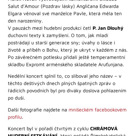
Salut d’Amour (Pozdrav lásky) Angličana Edwarda
Elgara věnoval své manželce Pavle, která měla ten
den narozeniny.
V pauzách mezi hudební produkcí četl
P. Jan Dlouhý
duchovní texty k zamyšlení. O tom, jak mladí
postrádají u starší generace sny; úvahy o lásce i
životě a příběh o Bohu, který je ukryt v každém z nás.
Po závěrečném potlesku přidali ještě temperamentní
skladbu Expromt arménského skladatele Aruťunjana.
Nedělní koncert splnil to, co sliboval jeho název – v
těchto deštivých dnech plných špatných zpráv o
řádících povodních byl pro diváky doslova pohlazením
po duši.
Další fotografie najdete na
mníšeckém facebookovém
profilu
.
Koncert byl v pořadí čtvrtým z cyklu
CHRÁMOVÁ
HUDEBNÍ SETKÁVÁNÍ
, který pořádá Římskokatolická