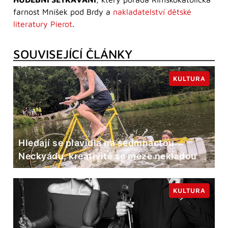
farnost Mníšek pod Brdy a
nakladatelství dětské
literatury Pierot
.
SOUVISEJÍCÍ ČLÁNKY
KULTURA
Hledají se plavidla na sedmnáctou
Neckyádu, kreativitě se meze nekladou
KULTURA