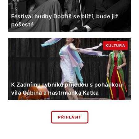
Festival hudby Dobříš se blíží, bude již
pošesté
KULTURA
K Zadnímu rybníku přijedou s pohádkou
víla Gábina a hastrmanka Katka
PŘIHLÁSIT