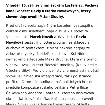
V neděli 15. září se v mníšeckém kostele sv. Václava
konal koncert Pavly a Marka Novákových, který
slovem doprovodil P. Jan Dlouhý.
Před diváky zcela zaplněným kostelem vystoupili s
celkem osmi skladbami napříč 19. a 20. stoletím.
Violoncellista
Marek Novák
a klavíristka
Pavla
Nováková
sestavili vhodně program ze skladeb s
duchovním podtextem, z nichž některé čerpají ze
židovské mystiky. Nejdelší z nich byla Kol Nidrei
německého skladatele Maxe Brucha, která má přímo
v názvu uvozující text židovské modlitby (Kol Nidrei =
Všechny sliby). Pro violoncellisty znamená asi největší
výzvu jak z hlediska interpretace, tak i po stránce
prožitku. O tom, že hudba nezná politických hranic
svědčila kompozice ruského velikána Petra Iljiče
Čajkovského Andante Cantabile, kterého inspirovala
ukrajinská lidová písnička. Každou ze skladeb uvedl
Marek Novák vysvětlujícím komentářem. Skladbu