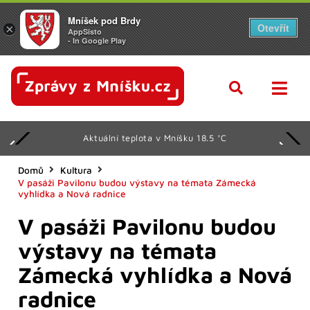
Mníšek pod Brdy
Otevřít
×
AppSisto
- In Google Play
Aktuální teplota v Mníšku 18.5 °C
Domů
Kultura
V pasáži Pavilonu budou výstavy na témata Zámecká
vyhlídka a Nová radnice
V pasáži Pavilonu budou
výstavy na témata
Zámecká vyhlídka a Nová
radnice