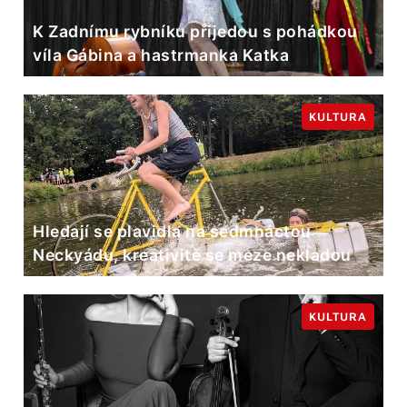
K Zadnímu rybníku přijedou s pohádkou
víla Gábina a hastrmanka Katka
KULTURA
Hledají se plavidla na sedmnáctou
Neckyádu, kreativitě se meze nekladou
KULTURA