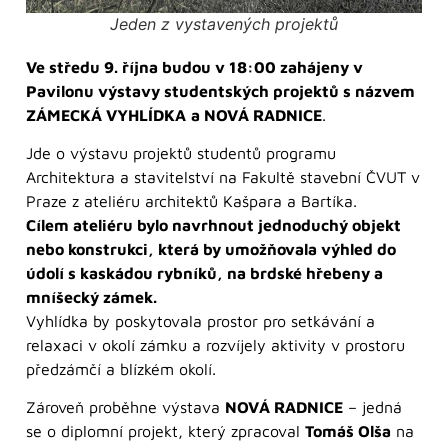
Jeden z vystavených projektů
Ve středu 9. října budou v 18:00 zahájeny v
Pavilonu výstavy studentských projektů s názvem
ZÁMECKÁ VYHLÍDKA
a NOVÁ RADNICE
.
Jde o výstavu projektů studentů programu
Architektura a stavitelství na Fakultě stavební ČVUT v
Praze z ateliéru architektů Kašpara a Bartíka.
Cílem ateliéru bylo navrhnout jednoduchý objekt
nebo konstrukci, která by umožňovala výhled do
údolí s kaskádou rybníků, na brdské hřebeny a
mníšecký zámek.
Vyhlídka by poskytovala prostor pro setkávání a
relaxaci v okolí zámku a rozvíjely aktivity v prostoru
předzámčí a blízkém okolí.
Zároveň proběhne výstava
NOVÁ RADNICE
– jedná
se o diplomní projekt, který zpracoval
Tomáš Olša
na