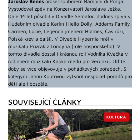
Jaroslav Beneš
prošel souborem Bambini di Praga.
Vystudoval zpěv na Konzervatoři Jaroslava Ježka.
Dále 14 let působil v Divadle Semafor, dodnes zpívá v
Hudebním divadle Karlín (Hello Dolly, Addams Family,
Carmen, Lucie, Legenda jménem Holmes, Čas růží,
Polská krev a další). V Divadle Hybernia hrál v
muzikálu Přízrak z Londýna (role hospodského). V
tomto divadle dostal i krásnou roli Vodníka Kvačka v
rodinném muzikálu Kapka medu pro Verunku. Od té
doby se více objevovuje v pohádkových pořadech. S
kolegyní Janou Koutovou vytvořil nespočet pořadů pro
děti ale i dospělé.
SOUVISEJÍCÍ ČLÁNKY
KULTURA