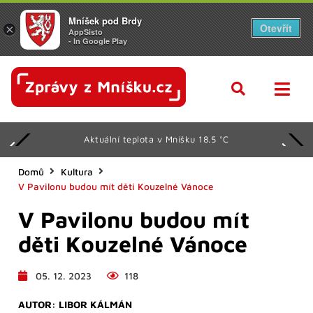
Mníšek pod Brdy
Otevřít
×
AppSisto
- In Google Play
Aktuální teplota v Mníšku 18.5 °C
Domů
Kultura
V Pavilonu budou mít děti Kouzelné Vánoce
V Pavilonu budou mít
děti Kouzelné Vánoce
05. 12. 2023
118
AUTOR:
LIBOR KÁLMÁN