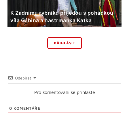
K Zadnímu rybníku přijedou s pohádkou
víla Gábina a hastrmanka Katka
PŘIHLÁSIT
Odebírat
Pro komentování se přihlaste
0
KOMENTÁŘE