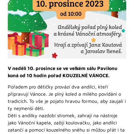
V neděli 10. prosince se ve velkém sálu Pavilonu
koná od 10 hodin pořad KOUZELNÉ VÁNOCE.
Pořadem pro dětičky provází dva andílci, kteří
připravují Vánoce. Je plný koled a milého povídání o
tradicích. To vše je pojato hravou formou, aby zaujali i
ty nejmenší děti.
Děti s andílky nazdobí stromek, zahrají na nástroje
jako Vánoční kapela, zažijí koulovačku, jako andílci
zatančí a pomocí kouzelného sněhu si můžou přát i ta