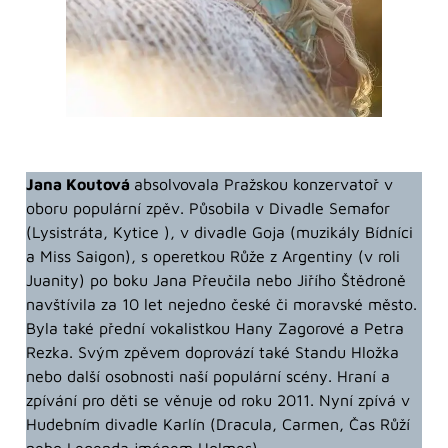
Jana Koutová
absolvovala Pražskou konzervatoř v
oboru populární zpěv. Působila v Divadle Semafor
(Lysistráta, Kytice ), v divadle Goja (muzikály Bídníci
a Miss Saigon), s operetkou Růže z Argentiny (v roli
Juanity) po boku Jana Přeučila nebo Jiřího Štědroně
navštívila za 10 let nejedno české či moravské město.
Byla také přední vokalistkou Hany Zagorové a Petra
Rezka. Svým zpěvem doprovází také Standu Hložka
nebo další osobnosti naší populární scény. Hraní a
zpívání pro děti se věnuje od roku 2011. Nyní zpívá v
Hudebním divadle Karlín (Dracula, Carmen, Čas Růží
nebo Legenda jménem Holmes).