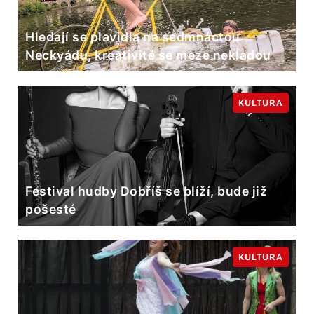
Hledají se plavidla na sedmnáctou
Neckyádu, kreativitě se meze nekladou
KULTURA
Festival hudby Dobříš se blíží, bude již
pošesté
KULTURA