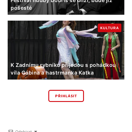
Festival hudby Dobříš se blíží, bude již
pošesté
KULTURA
K Zadnímu rybníku přijedou s pohádkou
víla Gábina a hastrmanka Katka
PŘIHLÁSIT
Odebírat