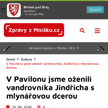
Mníšek pod Brdy
Otevřít
×
AppSisto
- In Google Play
Aktuální teplota v Mníšku 18.5 °C
Domů
Kultura
V Pavilonu jsme oženili vandrovníka Jindřicha s mlynářovou
dcerou
V Pavilonu jsme oženili
vandrovníka Jindřicha s
mlynářovou dcerou
14. 06. 2026
4