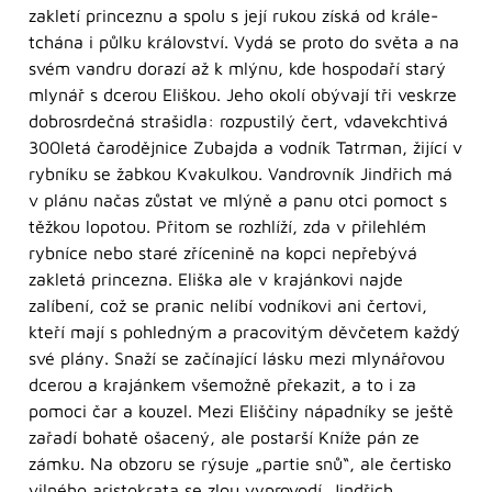
zakletí princeznu a spolu s její rukou získá od krále-
tchána i půlku království. Vydá se proto do světa a na
svém vandru dorazí až k mlýnu, kde hospodaří starý
mlynář s dcerou Eliškou. Jeho okolí obývají tři veskrze
dobrosrdečná strašidla: rozpustilý čert, vdavekchtivá
300letá čarodějnice Zubajda a vodník Tatrman, žijící v
rybníku se žabkou Kvakulkou. Vandrovník Jindřich má
v plánu načas zůstat ve mlýně a panu otci pomoct s
těžkou lopotou. Přitom se rozhlíží, zda v přilehlém
rybníce nebo staré zřícenině na kopci nepřebývá
zakletá princezna. Eliška ale v krajánkovi najde
zalíbení, což se pranic nelíbí vodníkovi ani čertovi,
kteří mají s pohledným a pracovitým děvčetem každý
své plány. Snaží se začínající lásku mezi mlynářovou
dcerou a krajánkem všemožně překazit, a to i za
pomoci čar a kouzel. Mezi Eliščiny nápadníky se ještě
zařadí bohatě ošacený, ale postarší Kníže pán ze
zámku. Na obzoru se rýsuje „partie snů“, ale čertisko
vilného aristokrata se zlou vyprovodí. Jindřich