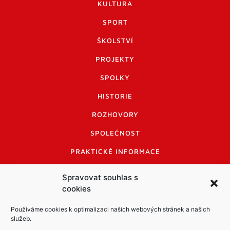
KULTURA
SPORT
ŠKOLSTVÍ
PROJEKTY
SPOLKY
HISTORIE
ROZHOVORY
SPOLEČNOST
PRAKTICKÉ INFORMACE
CENÍK INZERCE
Spravovat souhlas s
cookies
INFORMACE A KODEX DISKUTUJÍCÍCH
LOGO A LOGO MANUÁL
Používáme cookies k optimalizaci našich webových stránek a našich
služeb.