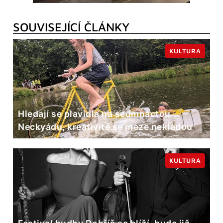
SOUVISEJÍCÍ ČLÁNKY
KULTURA
Hledají se plavidla na sedmnáctou
Neckyádu, kreativitě se meze nekladou
KULTURA