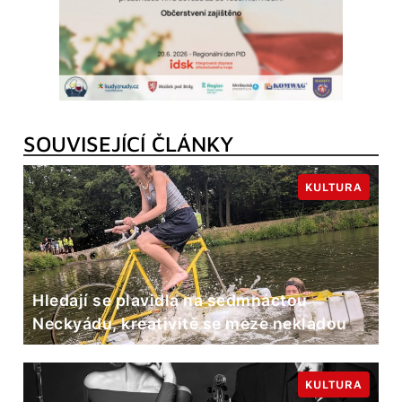
SOUVISEJÍCÍ ČLÁNKY
KULTURA
Hledají se plavidla na sedmnáctou
Neckyádu, kreativitě se meze nekladou
KULTURA