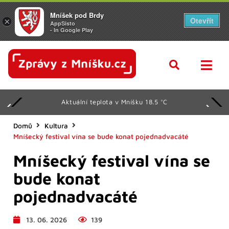
Mníšek pod Brdy
Otevřít
×
AppSisto
- In Google Play
Aktuální teplota v Mníšku 18.5 °C
Domů
Kultura
Mníšecký festival vína se bude konat pojednadvacáté
Mníšecký festival vína se
bude konat
pojednadvacáté
13. 06. 2026
139