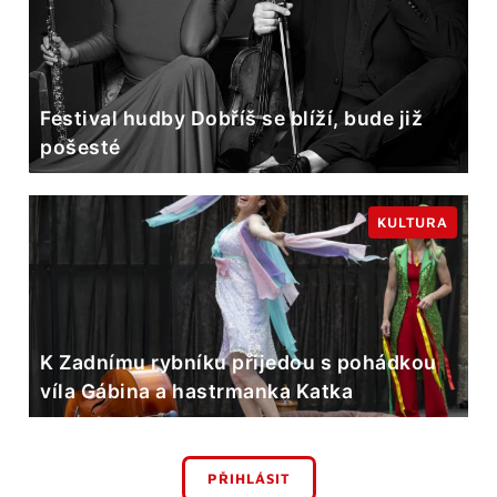
Festival hudby Dobříš se blíží, bude již
pošesté
KULTURA
K Zadnímu rybníku přijedou s pohádkou
víla Gábina a hastrmanka Katka
PŘIHLÁSIT