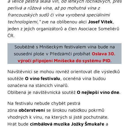
a velice pestrá škála vín, od lehkých ročníkových, přes
perlivá a růžová vína, až po mohutná vína z
francouzských sudů či vína vyrobená speciálními
technologiemi,“
zve na oblíbenou akci
Josef Vítek
,
jeden z jejích organizátorů a člen Asociace Someliérů
ČR.
Souběžně s Mníšeckým festivalem vína bude na
sousední ploše v Předzámčí probíhat
Oslava 30.
výročí připojení Mníšecka do systému PID
.
Návštěvníci se mohou rovněž orientovat dle výsledků
soutěže
O víno festivalu
, oceněná vína budou
označena na stáncích vinařů.
Oblíbená je návštěvnická soutěž
O nejlepší víno dne
.
Na festivalu nebude chybět pestrá
zóna
občerstvení
se širokou nabídkou pokrmů
vhodných k vínu, na kterých si jistě pochutnáte.
Hrát bude
cimbálová muzika
Jožky Šmukaře
a