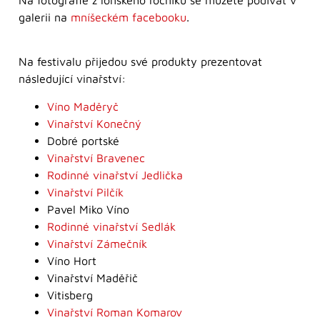
Na fotografie z loňského ročníku se můžete podívat v
galerii na
mníšeckém facebooku
.
Na festivalu přijedou své produkty prezentovat
následující vinařství:
Víno Maděryč
Vinařství Konečný
Dobré portské
Vinařství Bravenec
Rodinné vinařství Jedlička
Vinařství Pilčík
Pavel Miko Víno
Rodinné vinařství Sedlák
Vinařství Zámečník
Víno Hort
Vinařství Maděřič
Vitisberg
Vinařství Roman Komarov