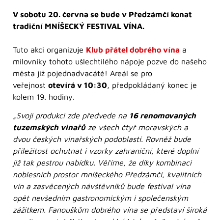
V sobotu 20. června se bude v Předzámčí konat
tradiční MNÍŠECKÝ FESTIVAL VÍNA.
Tuto akci organizuje
Klub přátel dobrého vína
a
milovníky tohoto ušlechtilého nápoje pozve do našeho
města již pojednadvacáté! Areál se pro
veřejnost
otevírá v 10:30
, předpokládaný konec je
kolem 19. hodiny.
„Svoji produkci zde předvede na
16 renomovaných
tuzemských vinařů
ze všech čtyř moravských a
dvou českých vinařských podoblastí. Rovněž bude
příležitost ochutnat i vzorky zahraniční, které doplní
již tak pestrou nabídku. Věříme, že díky kombinaci
noblesních prostor mníšeckého Předzámčí, kvalitních
vín a zasvěcených návštěvníků bude festival vína
opět nevšedním gastronomickým i společenským
zážitkem. Fanouškům dobrého vína se představí široká