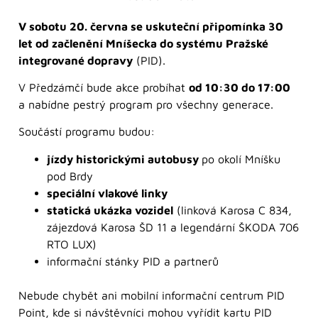
V sobotu 20. června se uskuteční připomínka 30
let od začlenění Mníšecka do systému Pražské
integrované dopravy
(PID).
V Předzámčí bude akce probíhat
od 10:30 do 17:00
a nabídne pestrý program pro všechny generace.
Součástí programu budou:
jízdy historickými autobusy
po okolí Mníšku
pod Brdy
speciální vlakové linky
statická ukázka vozidel
(linková Karosa C 834,
zájezdová Karosa ŠD 11 a legendární ŠKODA 706
RTO LUX)
informační stánky PID a partnerů
Nebude chybět ani mobilní informační centrum PID
Point, kde si návštěvníci mohou vyřídit kartu PID