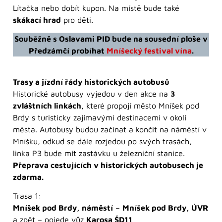
Lítačka nebo dobít kupon. Na místě bude také
skákací hrad
pro děti.
Souběžně s Oslavami PID bude na sousední ploše v
Předzámčí probíhat
Mníšecký festival vína
.
Trasy a jízdní řády historických autobusů
Historické autobusy vyjedou v den akce na
3
zvláštních linkách
, které propojí město Mníšek pod
Brdy s turisticky zajímavými destinacemi v okolí
města. Autobusy budou začínat a končit na náměstí v
Mníšku, odkud se dále rozjedou po svých trasách,
linka P3 bude mít zastávku u železniční stanice.
Přeprava cestujících v historických autobusech je
zdarma.
Trasa 1:
Mníšek pod Brdy, náměstí
–
Mníšek pod Brdy, ÚVR
a zpět – pojede vůz
Karosa ŠD11