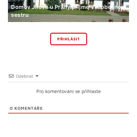
Domov Jílové u Prahy přijme Všeobecnou
sestru
PŘIHLÁSIT
Odebírat
Pro komentování se přihlaste
0
KOMENTÁŘE