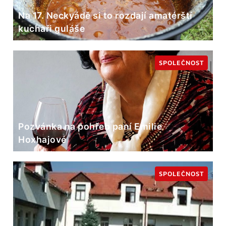
Na 17. Neckyádě si to rozdají amatérští
kuchaři guláše
SPOLEČNOST
Pozvánka na pohřeb paní Emilie
Hoxhajové
SPOLEČNOST