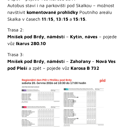
Autobus staví i na parkovišti pod Skalkou – možnost
navštívit
komentované prohlídky
Poutního areálu
Skalka v časech
11:15, 13:15
a
15:15
.
Trasa 2:
Mníšek pod Brdy, náměstí
–
Kytín, náves
– pojede
vůz
Ikarus 280.10
Trasa 3:
Mníšek pod Brdy, náměstí
–
Zahořany
–
Nová Ves
pod Pleší
a zpět – pojede vůz
Karosa B 732