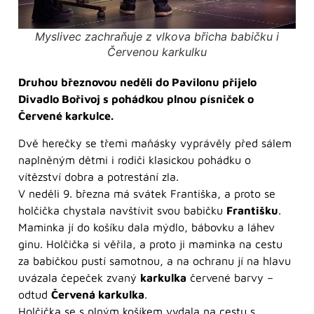
Myslivec zachraňuje z vlkova břicha babičku i
Červenou karkulku
Druhou březnovou neděli do Pavilonu přijelo
Divadlo Bořivoj s pohádkou plnou písniček o
Červené karkulce.
Dvě herečky se třemi maňásky vyprávěly před sálem
naplněným dětmi i rodiči klasickou pohádku o
vítězství dobra a potrestání zla.
V neděli 9. března má svátek Františka, a proto se
holčička chystala navštívit svou babičku
Františku
.
Maminka jí do košíku dala mýdlo, bábovku a láhev
ginu. Holčička si věřila, a proto ji maminka na cestu
za babičkou pustí samotnou, a na ochranu jí na hlavu
uvázala čepeček zvaný
karkulka
červené barvy –
odtud
Červená karkulka
.
Holčička se s plným košíkem vydala na cestu s