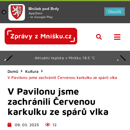
Mníšek pod Brdy
Otevřít
×
AppSisto
- In Google Play
Aktuální teplota v Mníšku 18.5 °C
Domů
Kultura
V Pavilonu jsme zachránili Červenou karkulku ze spárů vlka
V Pavilonu jsme
zachránili Červenou
karkulku ze spárů vlka
09. 03. 2025
12