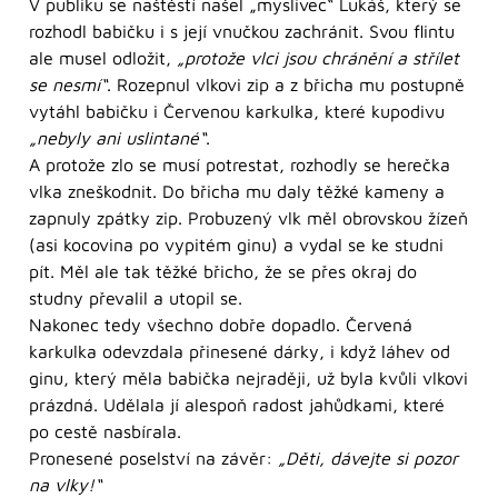
V publiku se naštěstí našel „myslivec“ Lukáš, který se
rozhodl babičku i s její vnučkou zachránit. Svou flintu
ale musel odložit,
„protože vlci jsou chránění a střílet
se nesmí“
. Rozepnul vlkovi zip a z břicha mu postupně
vytáhl babičku i Červenou karkulka, které kupodivu
„nebyly ani uslintané“
.
A protože zlo se musí potrestat, rozhodly se herečka
vlka zneškodnit. Do břicha mu daly těžké kameny a
zapnuly zpátky zip. Probuzený vlk měl obrovskou žízeň
(asi kocovina po vypitém ginu) a vydal se ke studni
pít. Měl ale tak těžké břicho, že se přes okraj do
studny převalil a utopil se.
Nakonec tedy všechno dobře dopadlo. Červená
karkulka odevzdala přinesené dárky, i když láhev od
ginu, který měla babička nejraději, už byla kvůli vlkovi
prázdná. Udělala jí alespoň radost jahůdkami, které
po cestě nasbírala.
Pronesené poselství na závěr:
„Děti, dávejte si pozor
na vlky!“