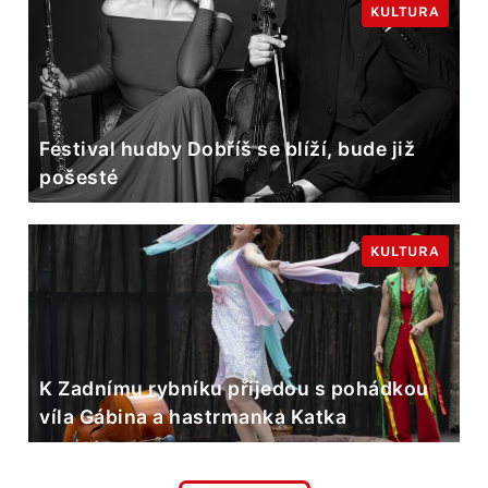
KULTURA
Festival hudby Dobříš se blíží, bude již
pošesté
KULTURA
K Zadnímu rybníku přijedou s pohádkou
víla Gábina a hastrmanka Katka