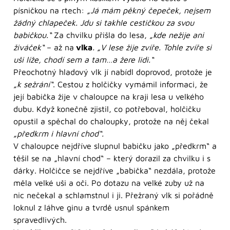
písničkou na rtech:
„Já mám pěkný čepeček, nejsem
žádný chlapeček. Jdu si takhle cestičkou za svou
babičkou.“
Za chvilku přišla do lesa,
„kde nežije ani
živáček“
– až na
vlka
. „V lese žije zvíře. Tohle zvíře si
uši líže, chodí sem a tam…a žere lidi.“
Přeochotný hladový vlk jí nabídl doprovod, protože je
„k sežrání“
. Cestou z holčičky vymámil informaci, že
její babička žije v chaloupce na kraji lesa u velkého
dubu. Když konečně zjistil, co potřeboval, holčičku
opustil a spěchal do chaloupky, protože na něj čekal
„předkrm i hlavní chod“.
V chaloupce nejdříve slupnul babičku jako „předkrm“ a
těšil se na „hlavní chod“ – který dorazil za chvilku i s
dárky. Holčičce se nejdříve „babička“ nezdála, protože
měla velké uši a oči. Po dotazu na velké zuby už na
nic nečekal a schlamstnul i ji. Přežraný vlk si pořádně
loknul z láhve ginu a tvrdě usnul spánkem
spravedlivých.