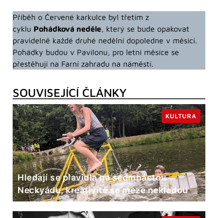
Příběh o Červené karkulce byl třetím z
cyklu
Pohádková neděle
, který se bude opakovat
pravidelně každé druhé nedělní dopoledne v měsíci.
Pohádky budou v Pavilonu, pro letní měsíce se
přestěhují na Farní zahradu na náměstí.
SOUVISEJÍCÍ ČLÁNKY
KULTURA
Hledají se plavidla na sedmnáctou
Neckyádu, kreativitě se meze nekladou