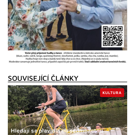
SOUVISEJÍCÍ ČLÁNKY
KULTURA
Hledají se plavidla na sedmnáctou