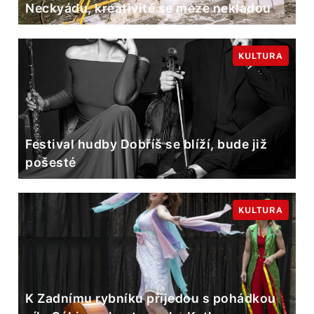
Neckyádu, kreativitě se meze nekladou
KULTURA
Festival hudby Dobříš se blíží, bude již
pošesté
KULTURA
K Zadnímu rybníku přijedou s pohádkou