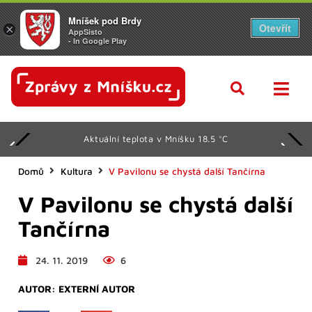
Mníšek pod Brdy
Otevřít
×
AppSisto
- In Google Play
Aktuální teplota v Mníšku 18.5 °C
Domů
Kultura
V Pavilonu se chystá další Tančírna
V Pavilonu se chystá další
Tančírna
24. 11. 2019
6
AUTOR:
EXTERNÍ AUTOR