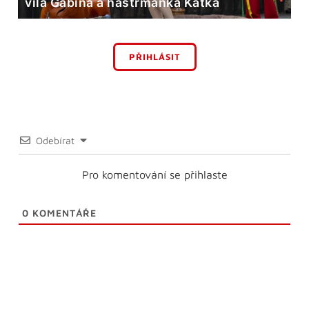
víla Gábina a hastrmanka Katka
PŘIHLÁSIT
Odebírat
Pro komentování se přihlaste
0
KOMENTÁŘE