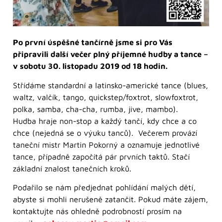
Po první úspěšné tančírně jsme si pro Vás
připravili další večer plný příjemné hudby a tance –
v sobotu 30. listopadu 2019 od 18 hodin.
Střídáme standardní a latinsko-americké tance (blues,
waltz, valčík, tango, quickstep/foxtrot, slowfoxtrot,
polka, samba, cha-cha, rumba, jive, mambo).
Hudba hraje non-stop a každý tančí, kdy chce a co
chce (nejedná se o výuku tanců). Večerem provází
taneční mistr Martin Pokorný a oznamuje jednotlivé
tance, případně započítá pár prvních taktů. Stačí
základní znalost tanečních kroků.
Podařilo se nám předjednat pohlídání malých dětí,
abyste si mohli nerušeně zatančit. Pokud máte zájem,
kontaktujte nás ohledně podrobností prosím na