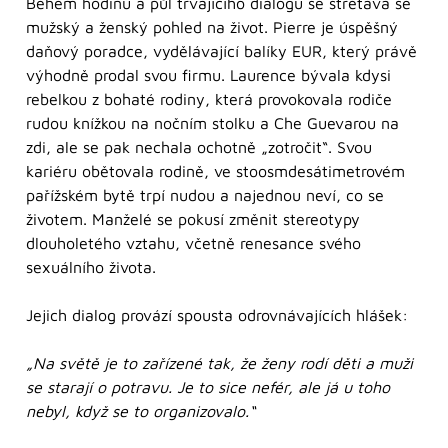
Během hodinu a půl trvajícího dialogu se střetává se
mužský a ženský pohled na život. Pierre je úspěšný
daňový poradce, vydělávající balíky EUR, který právě
výhodně prodal svou firmu. Laurence bývala kdysi
rebelkou z bohaté rodiny, která provokovala rodiče
rudou knížkou na nočním stolku a Che Guevarou na
zdi, ale se pak nechala ochotně „zotročit“. Svou
kariéru obětovala rodině, ve stoosmdesátimetrovém
pařížském bytě trpí nudou a najednou neví, co se
životem. Manželé se pokusí změnit stereotypy
dlouholetého vztahu, včetně renesance svého
sexuálního života.
Jejich dialog provází spousta odrovnávajících hlášek:
„Na světě je to zařízené tak, že ženy rodí děti a muži
se starají o potravu. Je to sice nefér, ale já u toho
nebyl, když se to organizovalo.“