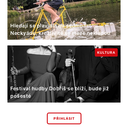
Hledají se plavidla na sedmnáctou
Neckyádu, kreativitě se meze nekladou
KULTURA
Festival hudby Dobříš se blíží, bude již
pošesté
PŘIHLÁSIT