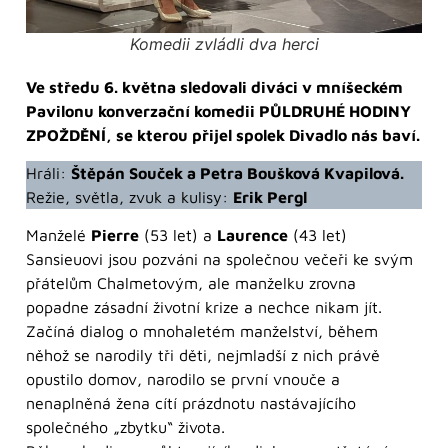
Komedii zvládli dva herci
Ve středu 6. května sledovali diváci v mníšeckém
Pavilonu konverzační komedii PŮLDRUHÉ HODINY
ZPOŽDĚNÍ, se kterou přijel spolek Divadlo nás baví.
Hráli:
Štěpán Souček a Petra Boušková Kvapilová.
Režie, světla, zvuk a kulisy:
Erik Pergl
Manželé
Pierre
(53 let) a
Laurence
(43 let)
Sansieuovi jsou pozváni na společnou večeři ke svým
přátelům Chalmetovým, ale manželku zrovna
popadne zásadní životní krize a nechce nikam jít.
Začíná dialog o mnohaletém manželství, během
něhož se narodily tři děti, nejmladší z nich právě
opustilo domov, narodilo se první vnouče a
nenaplněná žena cítí prázdnotu nastávajícího
společného „zbytku“ života.