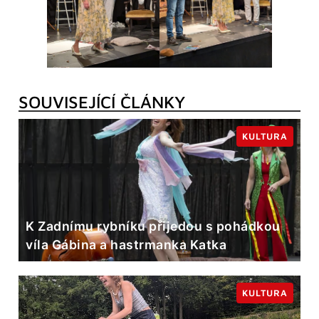
SOUVISEJÍCÍ ČLÁNKY
KULTURA
K Zadnímu rybníku přijedou s pohádkou
víla Gábina a hastrmanka Katka
KULTURA