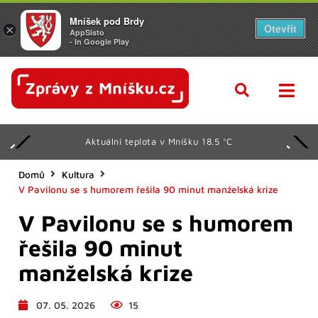
Mníšek pod Brdy
Otevřít
×
AppSisto
- In Google Play
Aktuální teplota v Mníšku 18.5 °C
Domů
Kultura
V Pavilonu se s humorem řešila 90 minut manželská krize
V Pavilonu se s humorem
řešila 90 minut
manželská krize
07. 05. 2026
15