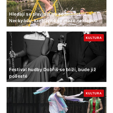
Hledají se plavidla na sedmnáctou
Neckyádu, kreativitě se meze nekladou
KULTURA
Festival hudby Dobříš se blíží, bude již
pošesté
KULTURA