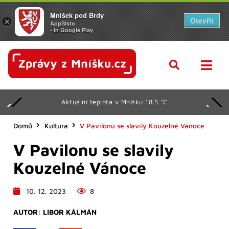
Mníšek pod Brdy
Otevřít
×
AppSisto
- In Google Play
Aktuální teplota v Mníšku 18.5 °C
Domů
Kultura
V Pavilonu se slavily Kouzelné Vánoce
V Pavilonu se slavily
Kouzelné Vánoce
10. 12. 2023
8
AUTOR:
LIBOR KÁLMÁN