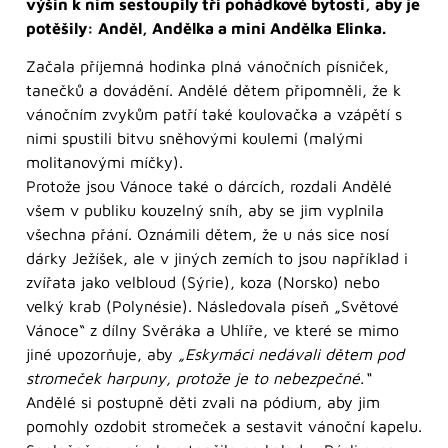
výšin k nim sestoupily tři pohádkové bytosti, aby je
potěšily: Anděl, Andělka a mini Andělka Elinka.
Začala příjemná hodinka plná vánočních písniček,
tanečků a dovádění. Andělé dětem připomněli, že k
vánočním zvykům patří také koulovačka a vzápětí s
nimi spustili bitvu sněhovými koulemi (malými
molitanovými míčky).
Protože jsou Vánoce také o dárcích, rozdali Andělé
všem v publiku kouzelný sníh, aby se jim vyplnila
všechna přání. Oznámili dětem, že u nás sice nosí
dárky Ježíšek, ale v jiných zemích to jsou například i
zvířata jako velbloud (Sýrie), koza (Norsko) nebo
velký krab (Polynésie). Následovala píseň „Světové
Vánoce“ z dílny Svěráka a Uhlíře, ve které se mimo
jiné upozorňuje, aby
„Eskymáci nedávali dětem pod
stromeček harpuny, protože je to nebezpečné.“
Andělé si postupně děti zvali na pódium, aby jim
pomohly ozdobit stromeček a sestavit vánoční kapelu.