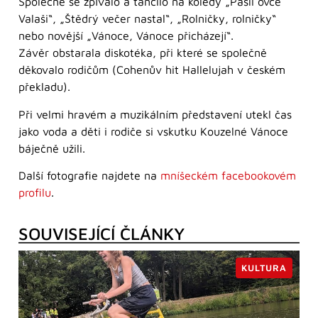
Společně se zpívalo a tančilo na koledy „Pásli ovce
Valaši“, „Štědrý večer nastal“, „Rolničky, rolničky“
nebo novější „Vánoce, Vánoce přicházejí“.
Závěr obstarala diskotéka, při které se společně
děkovalo rodičům (Cohenův hit Hallelujah v českém
překladu).
Při velmi hravém a muzikálním představení utekl čas
jako voda a děti i rodiče si vskutku Kouzelné Vánoce
báječně užili.
Další fotografie najdete na
mníšeckém facebookovém
profilu
.
SOUVISEJÍCÍ ČLÁNKY
KULTURA