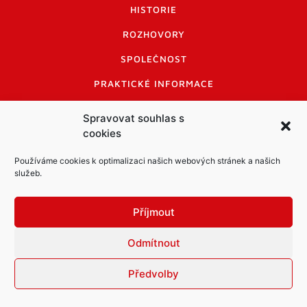
HISTORIE
ROZHOVORY
SPOLEČNOST
PRAKTICKÉ INFORMACE
CENÍK INZERCE
Spravovat souhlas s
cookies
INFORMACE A KODEX DISKUTUJÍCÍCH
LOGO A LOGO MANUÁL
Používáme cookies k optimalizaci našich webových stránek a našich
služeb.
Příjmout
Odmítnout
Informace o zpracování osobních údajů
PDF archiv Zpravodajů
Cookies
Předvolby
© Město Mníšek pod Brdy