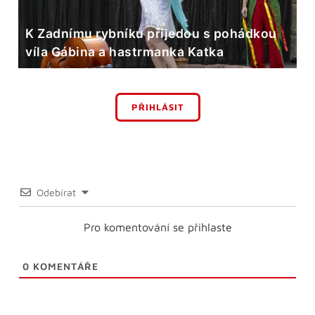
K Zadnímu rybníku přijedou s pohádkou
víla Gábina a hastrmanka Katka
PŘIHLÁSIT
Odebírat
Pro komentování se přihlaste
0
KOMENTÁŘE