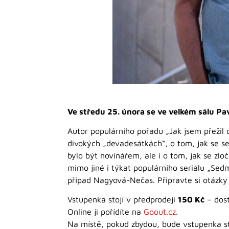
Ve středu 25. února se ve velkém sálu P
Autor populárního pořadu „Jak jsem přežil d
divokých „devadesátkách“, o tom, jak se s
bylo být novinářem, ale i o tom, jak se zl
mimo jiné i týkat populárního seriálu „Sed
případ Nagyová-Nečas. Připravte si otázky
Vstupenka stojí v předprodeji
150 Kč
– dost
Online ji pořídíte na
Goout.cz
.
Na místě, pokud zbydou, bude vstupenka s