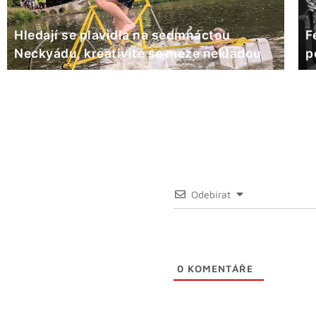
Hledají se plavidla na sedmnáctou
F
Neckyádu, kreativitě se meze nekladou
p
Odebírat
0
KOMENTÁŘE