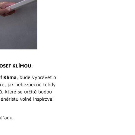
 JOSEF KLÍMOU.
f Klíma
, bude vyprávět o
íře, jak nebezpečné tehdy
ů, které se určitě budou
náristu volně inspiroval
úřadu.