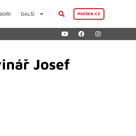
NIOŘI
DALŠÍ
MNÍŠEK.CZ
inář Josef