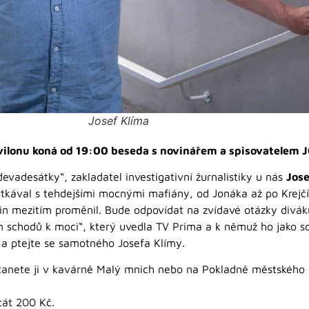
Josef Klíma
avilonu koná od 19:00 beseda s novinářem a spisovatelem
evadesátky“, zakladatel investigativní žurnalistiky u nás
Jose
etkával s tehdejšími mocnými mafiány, od Jonáka až po Krejč
očin mezitím proměnil. Bude odpovídat na zvídavé otázky divák
m schodů k moci“, který uvedla TV Prima a k němuž ho jako scé
 a ptejte se samotného Josefa Klímy.
anete ji v kavárně Malý mnich nebo na Pokladně městského 
tát 200 Kč.