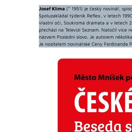
Josef Klíma
(* 1951) je český novinář, spiso
Spoluzakládal týdeník Reflex, v letech 1990
vlastní oči, Soukromá dramata a v letech
přechází na Televizi Seznam. Natočil více n
názvem Poslední slovo. Je autorem několika k
Je nositelem novinářské Ceny Ferdinanda P