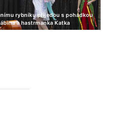
nímu rybníku přijedou s pohádkou
Gábina a hastrmanka Katka