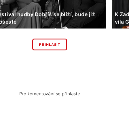
estival hudby Dobříš se blíží, bude již
K Zad
ošesté
víla 
PŘIHLÁSIT
Pro komentování se přihlaste