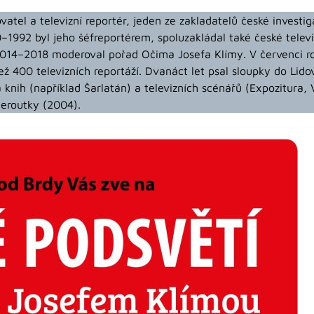
vatel a televizní reportér, jeden ze zakladatelů české investiga
–1992 byl jeho šéfreportérem, spoluzakládal také české televi
 2014–2018 moderoval pořad Očima Josefa Klímy. V červenci 
ež 400 televizních reportáží. Dvanáct let psal sloupky do Lido
nih (například Šarlatán) a televizních scénářů (Expozitura, Ve
eroutky (2004).