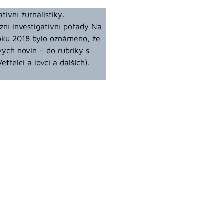
tivní žurnalistiky.
zní investigativní pořady Na
roku 2018 bylo oznámeno, že
vých novin – do rubriky s
třelci a lovci a dalších).