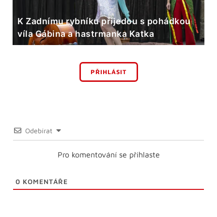
K Zadnímu rybníku přijedou s pohádkou
víla Gábina a hastrmanka Katka
PŘIHLÁSIT
Odebírat
Pro komentování se přihlaste
0
KOMENTÁŘE