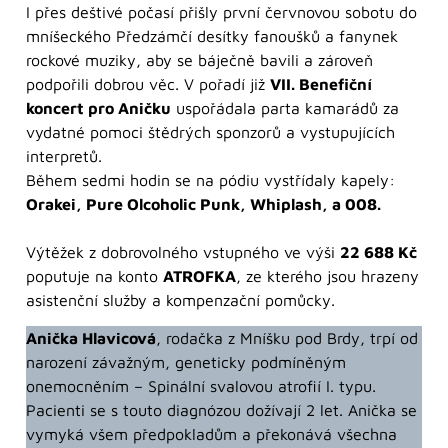
I přes deštivé počasí přišly první červnovou sobotu do
mníšeckého Předzámčí desítky fanoušků a fanynek
rockové muziky, aby se báječně bavili a zároveň
podpořili dobrou věc. V pořadí již
VII. Benefiční
koncert pro Aničku
uspořádala parta kamarádů za
vydatné pomoci štědrých sponzorů a vystupujících
interpretů.
Během sedmi hodin se na pódiu vystřídaly kapely:
Orakei, Pure Olcoholic Punk, Whiplash, a 008.
Výtěžek z dobrovolného vstupného ve výši
22 688 Kč
poputuje na konto
ATROFKA
, ze kterého jsou hrazeny
asistenční služby a kompenzační pomůcky.
Anička Hlavicová
, rodačka z Mníšku pod Brdy, trpí od
narození závažným, geneticky podmíněným
onemocněním – Spinální svalovou atrofií I. typu.
Pacienti se s touto diagnózou dožívají 2 let. Anička se
vymyká všem předpokladům a překonává všechna