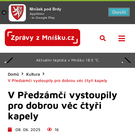
Mníšek pod Brdy
Otevřít
×
AppSisto
- In Google Play
Aktuální teplota v Mníšku 18.5 °C
Domů
Kultura
V Předzámčí vystoupily pro dobrou věc čtyři kapely
V Předzámčí vystoupily
pro dobrou věc čtyři
kapely
08. 06. 2025
16