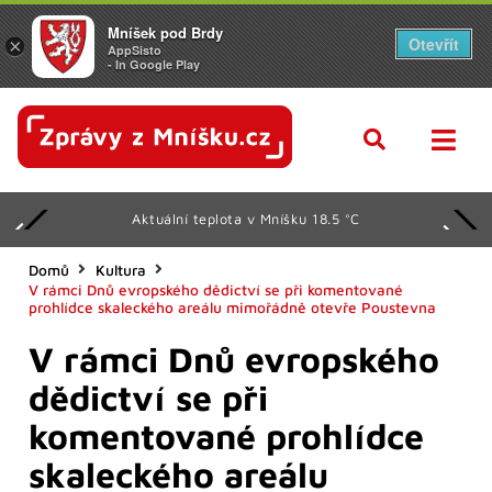
Mníšek pod Brdy
Otevřít
×
AppSisto
- In Google Play
Aktuální teplota v Mníšku 18.5 °C
Domů
Kultura
V rámci Dnů evropského dědictví se při komentované
prohlídce skaleckého areálu mimořádně otevře Poustevna
V rámci Dnů evropského
dědictví se při
komentované prohlídce
skaleckého areálu