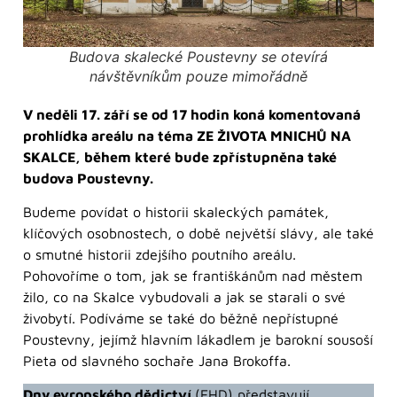
Budova skalecké Poustevny se otevírá
návštěvníkům pouze mimořádně
V neděli 17. září se od 17 hodin koná komentovaná
prohlídka areálu na téma ZE ŽIVOTA MNICHŮ NA
SKALCE, během které bude zpřístupněna také
budova Poustevny.
Budeme povídat o historii skaleckých památek,
klíčových osobnostech, o době největší slávy, ale také
o smutné historii zdejšího poutního areálu.
Pohovoříme o tom, jak se františkánům nad městem
žilo, co na Skalce vybudovali a jak se starali o své
živobytí. Podíváme se také do běžně nepřístupné
Poustevny, jejímž hlavním lákadlem je barokní sousoší
Pieta od slavného sochaře Jana Brokoffa.
Dny evropského dědictví
(EHD) představují