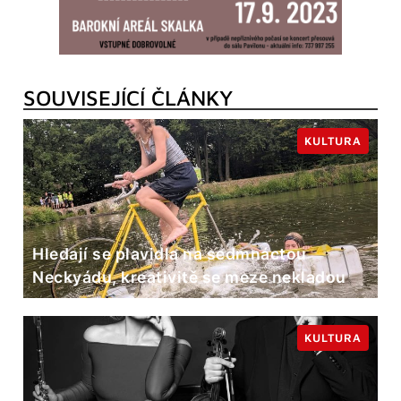
SOUVISEJÍCÍ ČLÁNKY
KULTURA
Hledají se plavidla na sedmnáctou
Neckyádu, kreativitě se meze nekladou
KULTURA