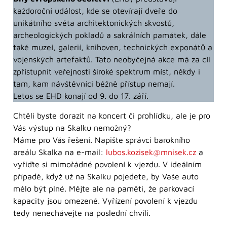
každoroční událost, kde se otevírají dveře do
unikátního světa architektonických skvostů,
archeologických pokladů a sakrálních památek, dále
také muzeí, galerií, knihoven, technických exponátů a
vojenských artefaktů. Tato neobyčejná akce má za cíl
zpřístupnit veřejnosti široké spektrum míst, někdy i
tam, kam návštěvníci běžně přístup nemají.
Letos se EHD konají od 9. do 17. září.
Chtěli byste dorazit na koncert či prohlídku, ale je pro
Vás výstup na Skalku nemožný?
Máme pro Vás řešení. Napište správci barokního
areálu Skalka na e-mail:
lubos.kozisek@mnisek.cz
a
vyřiďte si mimořádné povolení k vjezdu. V ideálním
případě, když už na Skalku pojedete, by Vaše auto
mělo být plné. Mějte ale na paměti, že parkovací
kapacity jsou omezené. Vyřízení povolení k vjezdu
tedy nenechávejte na poslední chvíli.