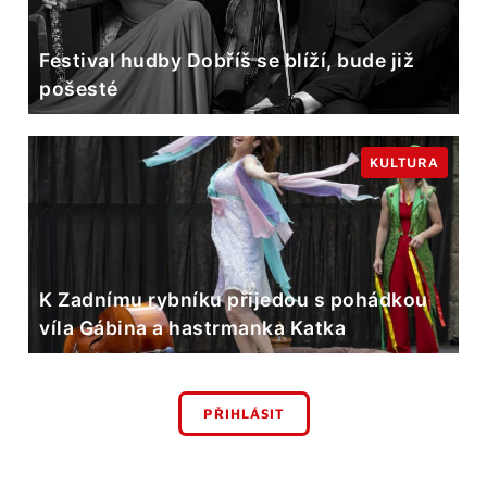
Festival hudby Dobříš se blíží, bude již
pošesté
KULTURA
K Zadnímu rybníku přijedou s pohádkou
víla Gábina a hastrmanka Katka
PŘIHLÁSIT