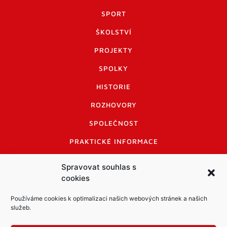
SPORT
ŠKOLSTVÍ
PROJEKTY
SPOLKY
HISTORIE
ROZHOVORY
SPOLEČNOST
PRAKTICKÉ INFORMACE
CENÍK INZERCE
Spravovat souhlas s
cookies
INFORMACE A KODEX DISKUTUJÍCÍCH
LOGO A LOGO MANUÁL
Používáme cookies k optimalizaci našich webových stránek a našich
služeb.