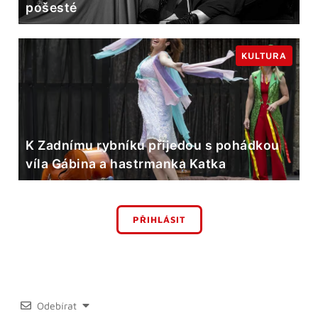
pošesté
KULTURA
K Zadnímu rybníku přijedou s pohádkou
víla Gábina a hastrmanka Katka
PŘIHLÁSIT
Odebírat