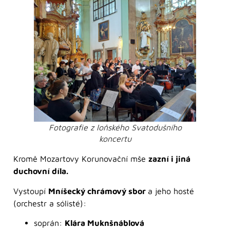
Fotografie z loňského Svatodušního
koncertu
Kromě Mozartovy Korunovační mše
zazní i jiná
duchovní díla.
Vystoupí
Mníšecký chrámový sbor
a jeho hosté
(orchestr a sólisté):
soprán:
Klára Muknšnáblová