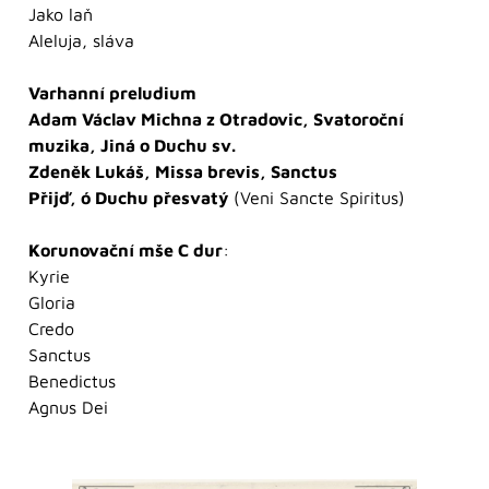
Jako laň
Aleluja, sláva
Varhanní preludium
Adam Václav Michna z Otradovic, Svatoroční
muzika, Jiná o Duchu sv.
Zdeněk Lukáš, Missa brevis, Sanctus
Přijď, ó Duchu přesvatý
(Veni Sancte Spiritus)
Korunovační mše C dur
:
Kyrie
Gloria
Credo
Sanctus
Benedictus
Agnus Dei