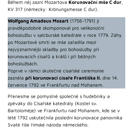
Během něj zazní Mozartova
Korunovační mše C dur
,
KV 317 (německy: Krönungsmesse C dur).
Wolfgang Amadeus Mozart
(1756-1791) ji
pravděpodobně zkomponoval pro velikonoční
bohoslužbu v salcburské katedrále v roce 1779. Záhy
po Mozartově smrti se mše zařadila mezi
nejvýznamnější skladby pro bohoslužby při
korunovacích císařů a králů i při běžných
bohoslužbách.
Poprvé v rámci skutečné císařské ceremonie
zazněla
při korunovaci císaře Františka II.
dne 14.
července 1792 ve Frankfurtu nad Mohanem.
Přenesme se pomyslně společně s hudebníky a
zpěváky do Císařské katedrály (Kostel sv.
Bartoloměje) ve Frankfurtu nad Mohanem, kde se v
létě 1792 uskutečnila poslední korunovace panovníka
Svaté říše římské národa německého.