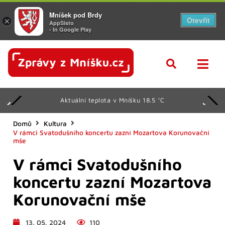
Mníšek pod Brdy
Otevřít
×
AppSisto
- In Google Play
Aktuální teplota v Mníšku 18.5 °C
Domů
Kultura
V rámci Svatodušního koncertu zazní Mozartova Korunovační
mše
V rámci Svatodušního
koncertu zazní Mozartova
Korunovační mše
13. 05. 2024
110