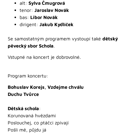
alt:
Sylva Čmugrová
tenor:
Jaroslav Novák
bas:
Libor Novák
dirigent:
Jakub Kydlíček
Se samostatným programem vystoupí také
dětský
pěvecký sbor Schola
.
Vstupné na koncert je dobrovolné.
Program koncertu:
Bohuslav Korejs, Vzdejme chválu
Duchu Tvůrce
Dětská schola
:
Korunovaná hvězdami
Poslouchej, co ptáčci zpívají
Pošli mě, půjdu já