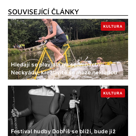
SOUVISEJÍCÍ ČLÁNKY
KULTURA
Hledají se plavidla na sedmnáctou
Neckyádu, kreativitě se meze nekladou
KULTURA
Festival hudby Dobříš se blíží, bude již