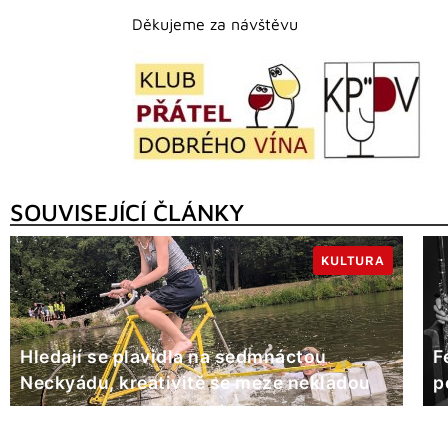
Děkujeme za návštěvu
SOUVISEJÍCÍ ČLÁNKY
KULTURA
Hledají se plavidla na sedmnáctou
F
Neckyádu, kreativitě se meze nekladou
p