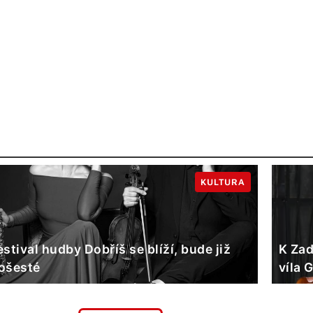
KULTURA
estival hudby Dobříš se blíží, bude již
K Zad
ošesté
víla 