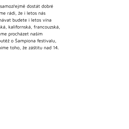
me samozřejmě dostát dobré
me rádi, že i letos nás
ávat budete i letos vína
ká, kalifornská, francouzská,
deme procházet naším
utěž o Šampiona festivalu,
níme toho, že záštitu nad 14.