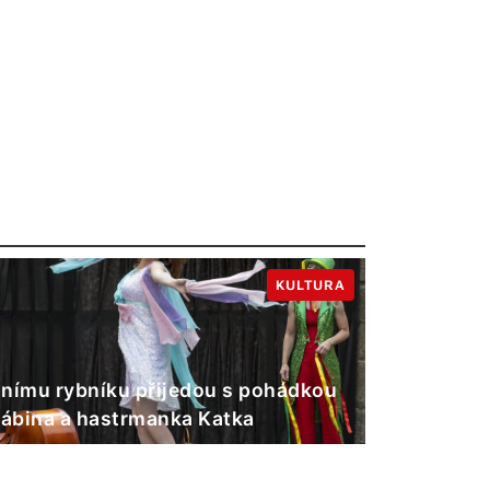
KULTURA
nímu rybníku přijedou s pohádkou
Gábina a hastrmanka Katka