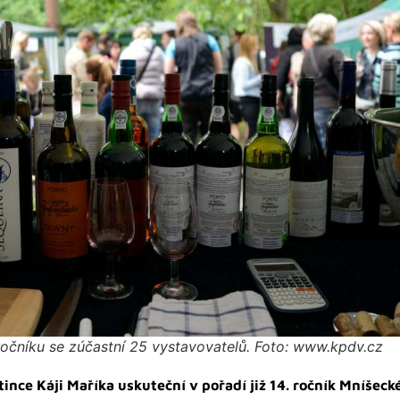
ročníku se zúčastní 25 vystavovatelů. Foto: www.kpdv.cz
ince Káji Maříka uskuteční v pořadí již 14. ročník Mníšecké