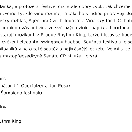
Maříka, a protože si festival drží stále dobrý zvuk, tak chce
si zveme ty, kdo vínu rozumějí a také ho s láskou připravují. Js
eský rozhlas, Agentura Czech Tourism a Vinařský fond. Ochutn
 neminou vás ani vína ze světových vinic, například portugals
bstarají muzikanti z Prague Rhythm King, takže i letos se bu
ovázeni elegantní swingovou hudbou. Součástí festivalu je so
ilovníků vína a také soutěž o nejkrásnější etiketu. Velmi si ce
ala místopředsedkyně Senátu ČR Miluše Horská.
nost
enátor Jiří Oberfalzer a Jan Rosák
 Šampiona festivalu
u
lny
ythm King