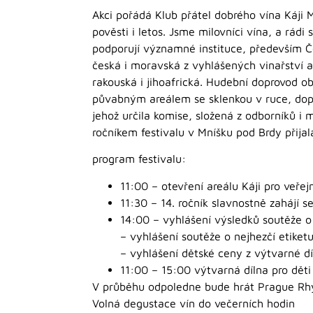
Akci pořádá Klub přátel dobrého vína Káji 
pověsti i letos. Jsme milovníci vína, a rádi 
podporují významné instituce, především Č
česká i moravská z vyhlášených vinařství a
rakouská i jihoafrická. Hudební doprovod o
půvabným areálem se sklenkou v ruce, dopr
jehož určila komise, složená z odborníků i m
ročníkem festivalu v Mníšku pod Brdy přij
program festivalu:
11:00 – otevření areálu Káji pro veřej
11:30 – 14. ročník slavnostně zahájí s
14:00 – vyhlášení výsledků soutěže o
– vyhlášení soutěže o nejhezčí etiket
– vyhlášení dětské ceny z výtvarné dí
11:00 – 15:00 výtvarná dílna pro děti
V průběhu odpoledne bude hrát Prague Rh
Volná degustace vín do večerních hodin