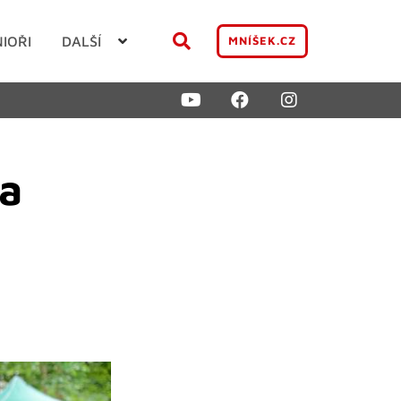
NIOŘI
DALŠÍ
MNÍŠEK.CZ
na