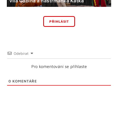
víla Gábina a hastrmanka Katka
PŘIHLÁSIT
Odebírat
Pro komentování se přihlaste
0
KOMENTÁŘE