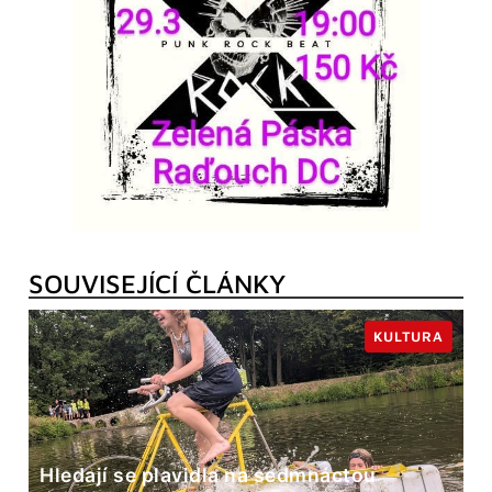
SOUVISEJÍCÍ ČLÁNKY
KULTURA
Hledají se plavidla na sedmnáctou