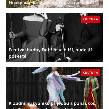
Neckyádu, kreativitě se meze nekladou
KULTURA
Festival hudby Dobříš se blíží, bude již
pošesté
KULTURA
K Zadnímu rybníku přijedou s pohádkou