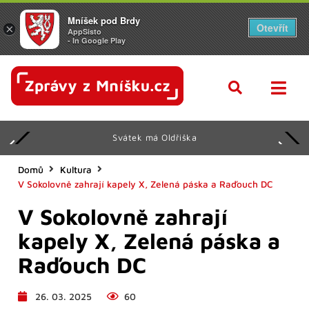
Mníšek pod Brdy
Otevřít
×
AppSisto
- In Google Play
Svátek má Oldřiška
Domů
Kultura
V Sokolovně zahrají kapely X, Zelená páska a Raďouch DC
V Sokolovně zahrají
kapely X, Zelená páska a
Raďouch DC
26. 03. 2025
60