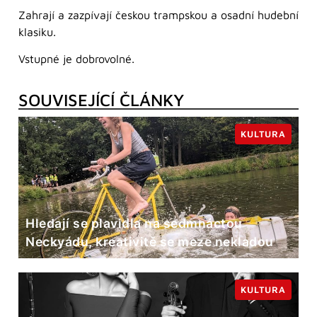
Zahrají a zazpívají českou trampskou a osadní hudební
klasiku.
Vstupné je dobrovolné.
SOUVISEJÍCÍ ČLÁNKY
KULTURA
Hledají se plavidla na sedmnáctou
Neckyádu, kreativitě se meze nekladou
KULTURA