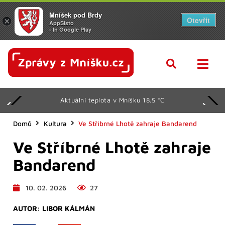
Mníšek pod Brdy
Otevřít
×
AppSisto
- In Google Play
Aktuální teplota v Mníšku 18.5 °C
Domů
Kultura
Ve Stříbrné Lhotě zahraje Bandarend
Ve Stříbrné Lhotě zahraje
Bandarend
10. 02. 2026
27
AUTOR:
LIBOR KÁLMÁN