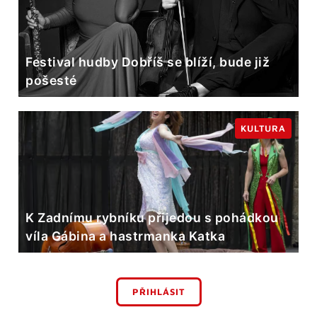
Festival hudby Dobříš se blíží, bude již
pošesté
KULTURA
K Zadnímu rybníku přijedou s pohádkou
víla Gábina a hastrmanka Katka
PŘIHLÁSIT