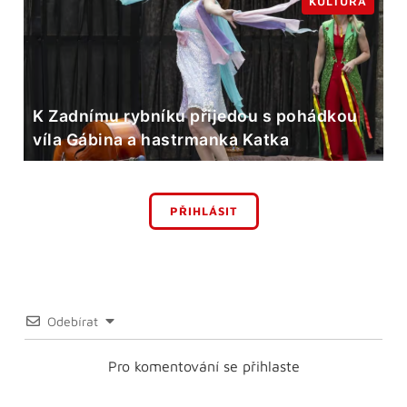
KULTURA
K Zadnímu rybníku přijedou s pohádkou
víla Gábina a hastrmanka Katka
PŘIHLÁSIT
Odebírat
Pro komentování se přihlaste