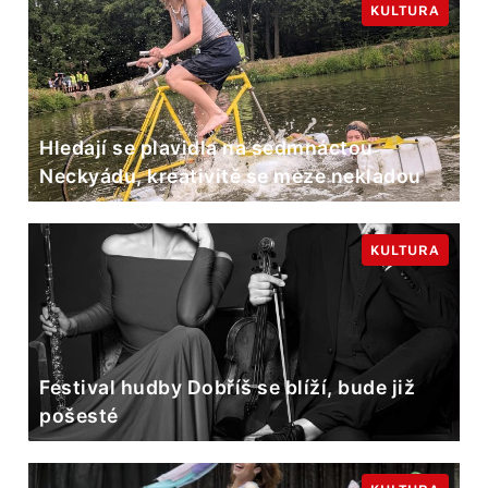
KULTURA
Hledají se plavidla na sedmnáctou
Neckyádu, kreativitě se meze nekladou
KULTURA
Festival hudby Dobříš se blíží, bude již
pošesté