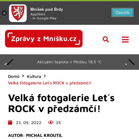
Mníšek pod Brdy
Otevřít
×
AppSisto
- In Google Play
Aktuální teplota v Mníšku 18.5 °C
Domů
Kultura
Velká fotogalerie Let´s ROCK v předzámčí!
Velká fotogalerie Let´s
ROCK v předzámčí!
23. 05. 2022
35
AUTOR:
MICHAL KROUTIL