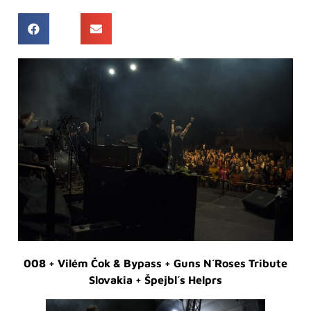
008 + Vilém Čok & Bypass + Guns N´Roses Tribute
Slovakia + Špejbl´s Helprs