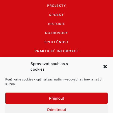
PROJEKTY
SPOLKY
HISTORIE
ROZHOVORY
SPOLEČNOST
PRAKTICKÉ INFORMACE
CENÍK INZERCE
Spravovat souhlas s
cookies
INFORMACE A KODEX DISKUTUJÍCÍCH
LOGO A LOGO MANUÁL
Používáme cookies k optimalizaci našich webových stránek a našich
služeb.
Příjmout
Odmítnout
Informace o zpracování osobních údajů