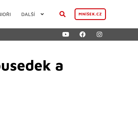
NIOŘI
DALŠÍ
MNÍŠEK.CZ
ousedek a