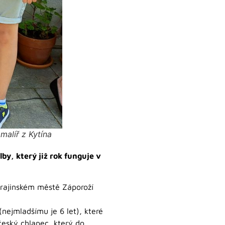
malíř z Kytína
by, který již rok funguje v
ukrajinském městě Záporoží
nejmladšímu je 6 let), které
 český chlapec, který do