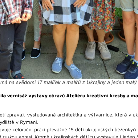
má na svědomí 17 malířek a malířů z Ukrajiny a jeden malý 
ila vernisáž výstavy obrazů Ateliéru kreativní kresby a mal
třetí zprava), vystudovaná architektka a výtvarnice, která v 
ydliště v Rymani.
uje celoroční práci převážně 15 dětí ukrajinských běženkyň (
d ruskou agresí. Kromě ukrajinských dětí tu vystavuje i jeden