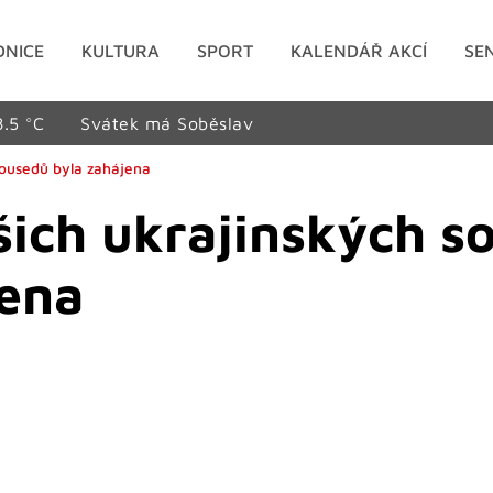
DNICE
KULTURA
SPORT
KALENDÁŘ AKCÍ
SE
8.5 °C
Svátek má Soběslav
sousedů byla zahájena
ich ukrajinských s
jena