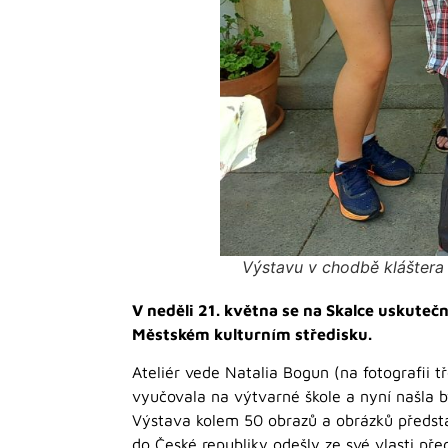
Výstavu v chodbě kláštera 
V neděli 21. května se na Skalce uskutečn
Městském kulturním středisku.
Ateliér vede Natalia Bogun (na fotografii 
vyučovala na výtvarné škole a nyní našla b
Výstava kolem 50 obrazů a obrázků představ
do České republiky odešly ze své vlasti pře