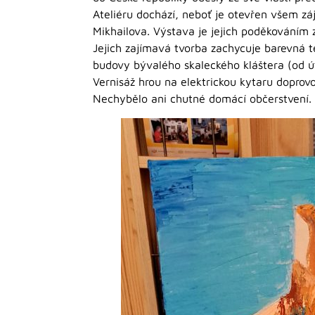
Ateliéru dochází, neboť je otevřen všem zá
Mikhailova. Výstava je jejich poděkováním z
Jejich zajímavá tvorba zachycuje barevná té
budovy bývalého skaleckého kláštera (od ú
Vernisáž hrou na elektrickou kytaru doprov
Nechybělo ani chutné domácí občerstvení.