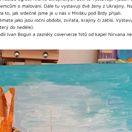
jemcům o malování. Dále tu vystavují dvě ženy z Ukrajiny, N
a to, jak srdečně jsme je u nás v Mníšku pod Brdy přijali.
mata jako jsou roční období, zvířata, krajiny či zátiší. Výsta
terý do neděle).
odil Ivan Bogun a zazněly coververze hitů od kapel Nirvana 