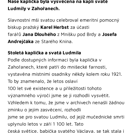
Naše kaplička byla vysvěcena na kapli svaté
Ludmily v Zahořanech.
Slavnostní mši svatou celebroval emeritní pomocný
biskup pražský
Karel Herbst
za účasti
farářů
Jana Dlouhého
z Mníšku pod Brdy a
Josefa
Andrejčáka
ze Starého Knína.
Stoletá kaplička a svatá Ludmila
Podle dostupných informací byla kaplička v
Zahořanech, které patří do mníšecké farnosti,
vystavěna místními osadníky někdy kolem roku 1921.
To by znamenalo, že letos oslaví
100 let své existence a u příležitosti tohoto
významného výročí jsme se ji rozhodli vysvětit.
Vzhledem k tomu, že jsme v archivech nenašli žádnou
zmínku o jejím zasvěcení, rozhodli
jsme se pro svatou Ludmilu, od jejíž mučednické smrti
uplynulo letos v září 1 100 let. Tato
česká světice, babička svatého Václava, se tak stala i