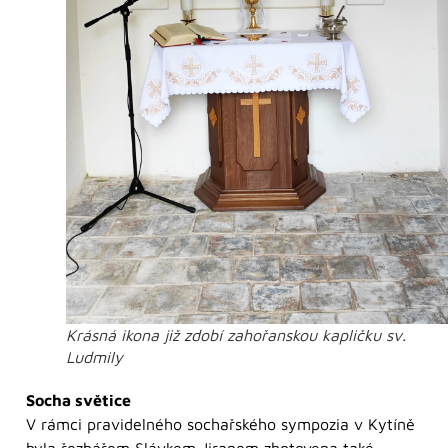
Krásná ikona již zdobí zahořanskou kapličku sv.
Ludmily
Socha světice
V rámci pravidelného sochařského sympozia v Kytíně
byla řezbářem Slávkem Jiranem zhotovena také