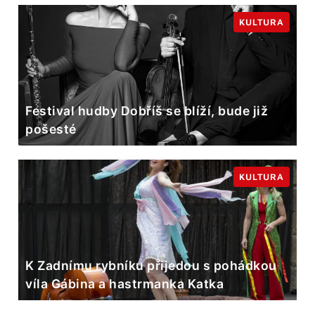
KULTURA
Festival hudby Dobříš se blíží, bude již
pošesté
KULTURA
K Zadnímu rybníku přijedou s pohádkou
víla Gábina a hastrmanka Katka