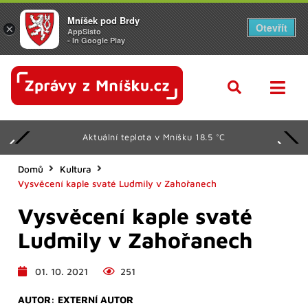
Mníšek pod Brdy
Otevřít
×
AppSisto
- In Google Play
Aktuální teplota v Mníšku 18.5 °C
Domů
Kultura
Vysvěcení kaple svaté Ludmily v Zahořanech
Vysvěcení kaple svaté
Ludmily v Zahořanech
01. 10. 2021
251
AUTOR:
EXTERNÍ AUTOR