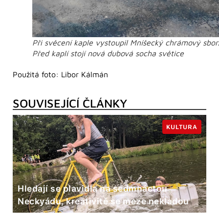
Při svěcení kaple vystoupil Mníšecký chrámový sbor
Před kaplí stojí nová dubová socha světice
Použitá foto: Libor Kálmán
SOUVISEJÍCÍ ČLÁNKY
KULTURA
Hledají se plavidla na sedmnáctou
Neckyádu, kreativitě se meze nekladou