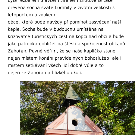
dřevěná socha svaté Ludmily v životní velikosti s
letopočtem a znakem
obce, která bude navždy připomínat zasvěcení naší
kaple. Socha bude v budoucnu umístěna na
křižovatce turistických cest na kopci nad obcí a bude
jako patronka dohlížet na štěstí a spokojenost občanů
Zahořan. Pevně věřím, že se naše kaplička stane
nejen místem konání pravidelných bohoslužeb, ale i
místem setkávání všech lidí dobré vůle a to
nejen ze Zahořan a blízkého okolí.