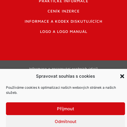
PRAKTICKÉ INFORMACE
CENÍK INZERCE
INFORMACE A KODEX DISKUTUJÍCÍCH
LOGO A LOGO MANUÁL
Informace o zpracování osobních údajů
Spravovat souhlas s cookies
PDF archiv Zpravodajů
Cookies
© Město Mníšek pod Brdy
Používáme cookies k optimalizaci našich webových stránek a našich
služeb.
Příjmout
Odmítnout