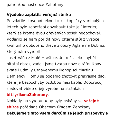
patronkou naší obce Zahořany.
Výzdobu zaplatila veřejná sbírka
Po zdařilé stavební rekonstrukci kapličky v minulých
letech bylo zapotřebí dovybavit také její interiér,
který se kromě dvou dřevěných sošek nedochoval.
Podařilo se nám pořídit nový oltářní stůl z vysoce
kvalitního dubového dřeva z obory Aglaia na Dobříši,
který nám vyrobil
Josef Váňa z Malé Hraštice. Jelikož zcela chyběl
oltářní obraz, zadali jsme tvorbu nové oltářní ikony
svaté Ludmily uznávanému ikonopisci Martinu
Damianovi. Tomu se podařilo zhotovit překrásné dílo,
které je bezpochyby ozdobou naší kaple. Doporučuji
sledovat video o její výrobě na stránkách
bit.ly/IkonaZahorany
.
Náklady na výrobu ikony byly získány ve
veřejné
sbírce
pořádané Obecním úřadem Zahořany.
Děkujeme tímto všem dárcům za jejich příspěvky a