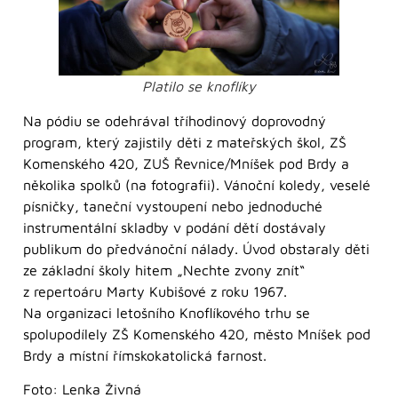
Platilo se knoflíky
Na pódiu se odehrával tříhodinový doprovodný
program, který zajistily děti z mateřských škol, ZŠ
Komenského 420, ZUŠ Řevnice/Mníšek pod Brdy a
několika spolků (na fotografii). Vánoční koledy, veselé
písničky, taneční vystoupení nebo jednoduché
instrumentální skladby v podání dětí dostávaly
publikum do předvánoční nálady. Úvod obstaraly děti
ze základní školy hitem „Nechte zvony znít“
z repertoáru Marty Kubišové z roku 1967.
Na organizaci letošního Knoflíkového trhu se
spolupodílely ZŠ Komenského 420, město Mníšek pod
Brdy a místní římskokatolická farnost.
Foto: Lenka Živná