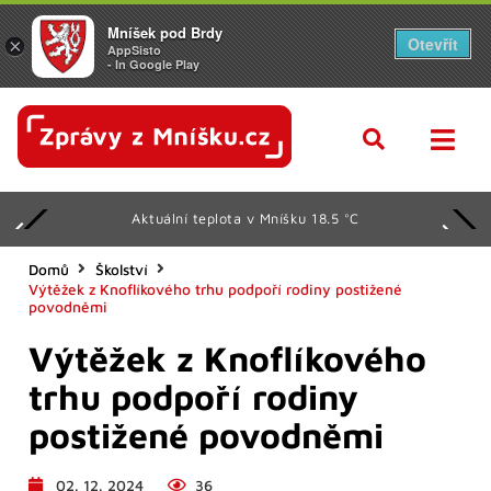
Mníšek pod Brdy
Otevřít
×
AppSisto
- In Google Play
Aktuální teplota v Mníšku 18.5 °C
Domů
Školství
Výtěžek z Knoflíkového trhu podpoří rodiny postižené
povodněmi
Výtěžek z Knoflíkového
trhu podpoří rodiny
postižené povodněmi
02. 12. 2024
36