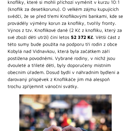
knoflíky, které si mohli příchozí vyměnit v kurzu 10:1
(knoflík za desetikorunu). O velkém zájmu kupujících
svědčí, že se před třemi Knoflíkovými bankami, kde se
prováděly výměny korun za knoflíky, tvořily fronty.
Výnos z tzv. Knoflíkové daně (2 Kč z knoflíku, který za
své zboží děti utrží) činí letos
52 372 Kč
. Větší část z
této sumy bude použita na podporu tří rodin z obce
Kobylá nad Vidnavkou, která byla začátkem září
postižena povodněmi. Vybrané rodiny, v nichž jsou
dvouleté a tříleté děti, byly doporučeny místním
obecním úřadem. Dosud bydlí v náhradním bydlení a
darovaný příspěvek z Knoflíkáče jim má alespoň
trochu zpříjemnit vánoční svátky.