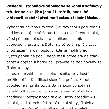
Poslední listopadové odpoledne se konal Knoflíkový
trh. Jednalo se již o jeho 21. ročník, podruhé
v historii proběhl před mníšeckou základní školou.
Výhodami nového umístění (ve srovnání s pěší zónou
pod kostelem) je větší prostor pro rozmístění stánků,
větší pódium i plocha pro publikum sledující
doprovodný program. Dětem a učitelům přišlo zase
vhod zázemí školní budovy, kde se mohli před
vystoupením na pódiu nebo mezi prodejem na stánku
ohřát a dopřát si horký čaj, pravidelně doplňovaný ze
školní jídelny.
Letos, na rozdíl od minulého ročníku, kdy hustě
sněžilo, přálo Knoflíkáči slunečné počasí. Sobotní
odpoledne si přišla užít a do vánoční pohody se
naladit odhadem tisícovka návštěvníků. Všechny
chodníky v bezprostředním okolí školy obsadilo 40
stánků, ve kterých děti ze základní školy, školek a
několika mníšeckých spolků nabízely k prodeji