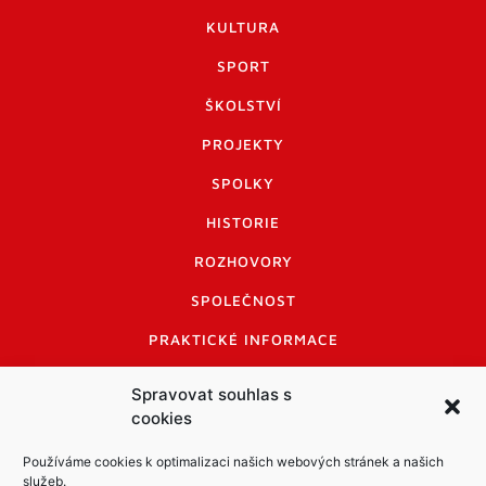
KULTURA
SPORT
ŠKOLSTVÍ
PROJEKTY
SPOLKY
HISTORIE
ROZHOVORY
SPOLEČNOST
PRAKTICKÉ INFORMACE
CENÍK INZERCE
Spravovat souhlas s
cookies
INFORMACE A KODEX DISKUTUJÍCÍCH
LOGO A LOGO MANUÁL
Používáme cookies k optimalizaci našich webových stránek a našich
služeb.