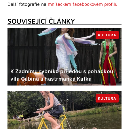
Další fotografie na
mníšeckém facebookovém profilu
.
SOUVISEJÍCÍ ČLÁNKY
KULTURA
K Zadnímu rybníku přijedou s pohádkou
víla Gábina a hastrmanka Katka
KULTURA