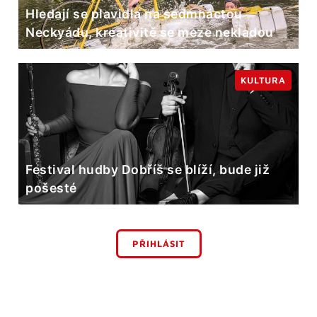
Hledají se plavidla na sedmnáctou
Neckyádu, kreativitě se meze nekladou
KULTURA
Festival hudby Dobříš se blíží, bude již
pošesté
PŘIHLÁSIT