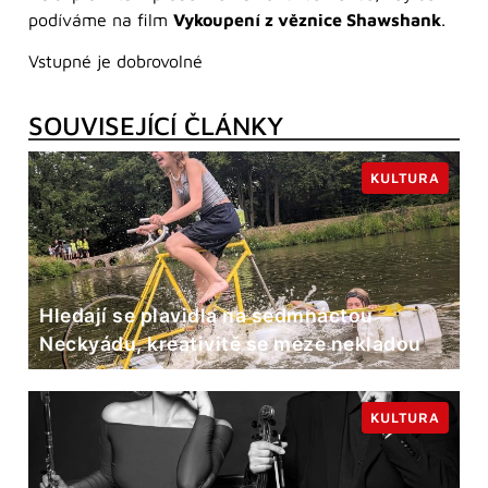
podíváme na film
Vykoupení z věznice Shawshank
.
Vstupné je dobrovolné
SOUVISEJÍCÍ ČLÁNKY
KULTURA
Hledají se plavidla na sedmnáctou
Neckyádu, kreativitě se meze nekladou
KULTURA