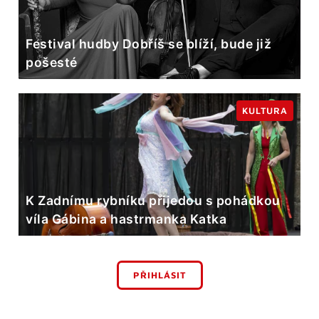
Festival hudby Dobříš se blíží, bude již
pošesté
KULTURA
K Zadnímu rybníku přijedou s pohádkou
víla Gábina a hastrmanka Katka
PŘIHLÁSIT