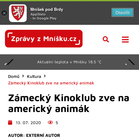
Mníšek pod Brdy
Otevřít
×
AppSisto
- In Google Play
Aktuální teplota v Mníšku 18.5 °C
Domů
Kultura
Zámecký Kinoklub zve na americký animák
Zámecký Kinoklub zve na
americký animák
13. 07. 2020
5
AUTOR:
EXTERNÍ AUTOR