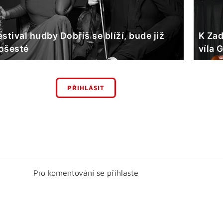
estival hudby Dobříš se blíží, bude již
K Zad
ošesté
víla 
PŘIHLÁSIT
Pro komentování se přihlaste