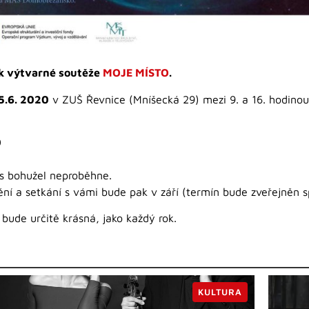
ík výtvarné soutěže
MOJE MÍSTO
.
 5.6. 2020
v ZUŠ Řevnice (Mníšecká 29) mezi 9. a 16. hodinou,
0
os bohužel neproběhne.
ní a setkání s vámi bude pak v září (termín bude zveřejněn s
bude určitě krásná, jako každý rok.
KULTURA