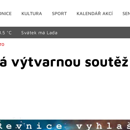
DNICE
KULTURA
SPORT
KALENDÁŘ AKCÍ
SE
8.5 °C
Svátek má Lada
STO
á výtvarnou soutě