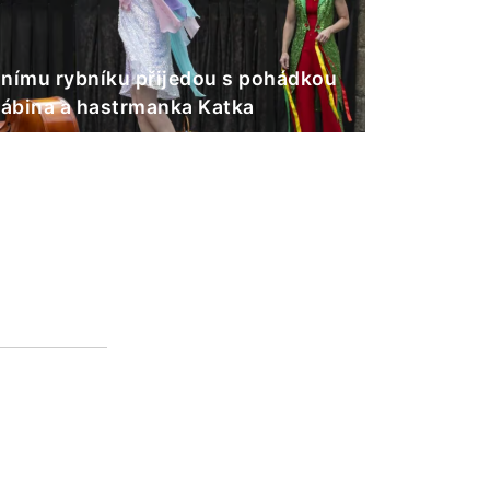
nímu rybníku přijedou s pohádkou
Gábina a hastrmanka Katka