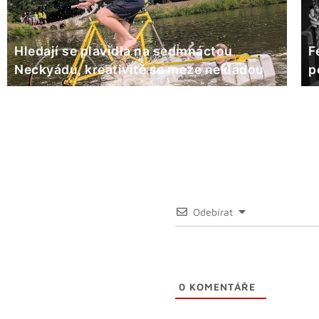
Hledají se plavidla na sedmnáctou
F
Neckyádu, kreativitě se meze nekladou
p
Odebírat
0
KOMENTÁŘE