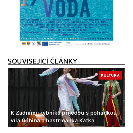
SOUVISEJÍCÍ ČLÁNKY
KULTURA
K Zadnímu rybníku přijedou s pohádkou
víla Gábina a hastrmanka Katka