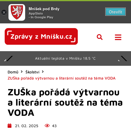
Mníšek pod Brdy
Otevřít
×
AppSisto
- In Google Play
Aktuální teplota v Mníšku 18.5 °C
Domů
Školství
ZUŠka pořádá výtvarnou a literární soutěž na téma VODA
ZUŠka pořádá výtvarnou
a literární soutěž na téma
VODA
21. 02. 2025
43