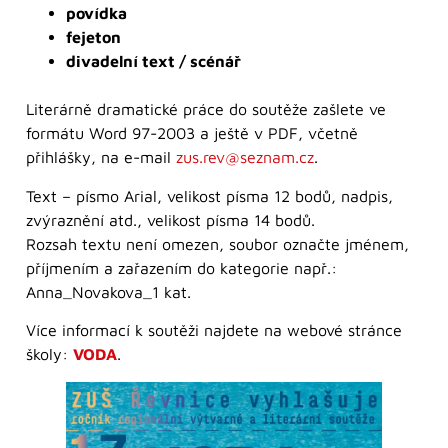
povídka
fejeton
divadelní text / scénář
Literárně dramatické práce do soutěže zašlete ve
formátu Word 97-2003 a ještě v PDF, včetně
přihlášky, na e-mail
zus.rev@seznam.cz
.
Text – písmo Arial, velikost písma 12 bodů, nadpis,
zvýraznění atd., velikost písma 14 bodů.
Rozsah textu není omezen, soubor označte jménem,
příjmením a zařazením do kategorie např.:
Anna_Novakova_1 kat.
Více informací k soutěži najdete na webové stránce
školy:
VODA
.