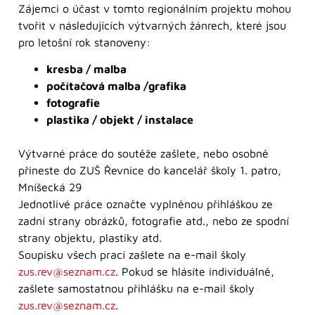
Zájemci o účast v tomto regionálním projektu mohou
tvořit v následujících výtvarných žánrech, které jsou
pro letošní rok stanoveny:
kresba / malba
počítačová malba /grafika
fotografie
plastika / objekt / instalace
Výtvarné práce do soutěže zašlete, nebo osobně
přineste do ZUŠ Řevnice do kancelář školy 1. patro,
Mníšecká 29
Jednotlivé práce označte vyplněnou přihláškou ze
zadní strany obrázků, fotografie atd., nebo ze spodní
strany objektu, plastiky atd.
Soupisku všech prací zašlete na e-mail školy
zus.rev@seznam.cz
. Pokud se hlásíte individuálně,
zašlete samostatnou přihlášku na e-mail školy
zus.rev@seznam.cz
.