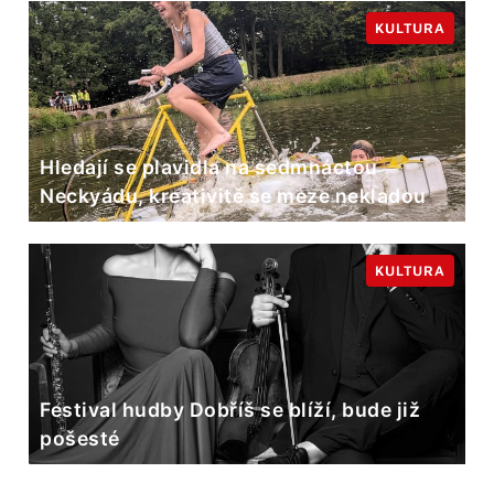
KULTURA
Hledají se plavidla na sedmnáctou
Neckyádu, kreativitě se meze nekladou
KULTURA
Festival hudby Dobříš se blíží, bude již
pošesté