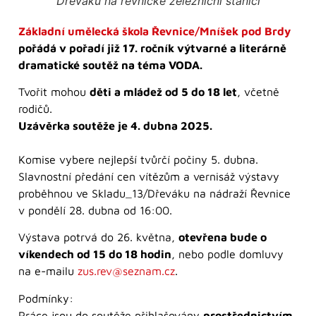
Dřeváku na řevnické železniční stanici
Základní umělecká škola Řevnice/Mníšek pod Brdy
pořádá v pořadí již 17. ročník výtvarné a literárně
dramatické soutěž na téma VODA.
Tvořit mohou
děti a mládež od 5 do 18 let
, včetně
rodičů.
Uzávěrka soutěže je 4. dubna 2025.
Komise vybere nejlepší tvůrčí počiny 5. dubna.
Slavnostní předání cen vítězům a vernisáž výstavy
proběhnou ve Skladu_13/Dřeváku na nádraží Řevnice
v pondělí 28. dubna od 16:00.
Výstava potrvá do 26. května,
otevřena bude o
víkendech od 15 do 18 hodin
, nebo podle domluvy
na e-mailu
zus.rev@seznam.cz
.
Podmínky:
Práce jsou do soutěže přihlašovány
prostřednictvím