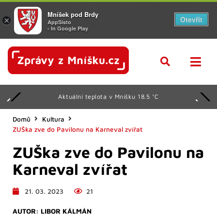
Mníšek pod Brdy
Otevřít
×
AppSisto
- In Google Play
Aktuální teplota v Mníšku 18.5 °C
Domů
Kultura
ZUŠka zve do Pavilonu na Karneval zvířat
ZUŠka zve do Pavilonu na
Karneval zvířat
21. 03. 2023
21
AUTOR:
LIBOR KÁLMÁN