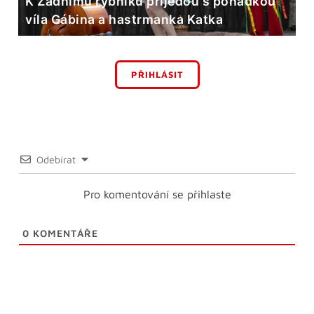
K Zadnímu rybníku přijedou s pohádkou
víla Gábina a hastrmanka Katka
PŘIHLÁSIT
Odebírat
Pro komentování se přihlaste
0
KOMENTÁŘE