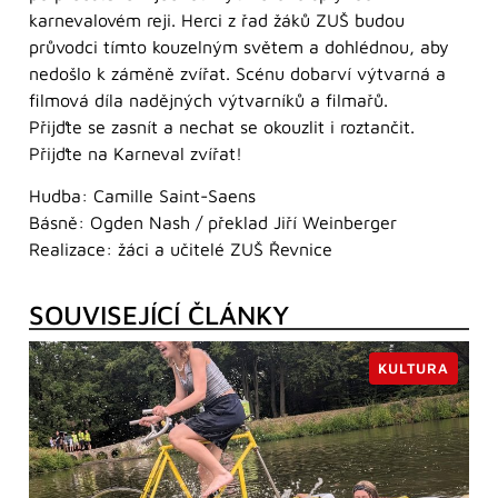
karnevalovém reji. Herci z řad žáků ZUŠ budou
průvodci tímto kouzelným světem a dohlédnou, aby
nedošlo k záměně zvířat. Scénu dobarví výtvarná a
filmová díla nadějných výtvarníků a filmařů.
Přijďte se zasnít a nechat se okouzlit i roztančit.
Přijďte na Karneval zvířat!
Hudba: Camille Saint-Saens
Básně: Ogden Nash / překlad Jiří Weinberger
Realizace: žáci a učitelé ZUŠ Řevnice
SOUVISEJÍCÍ ČLÁNKY
KULTURA