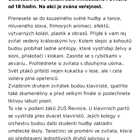
od 18 hodin.
Na akci je zvána veřejnost.
Přenesete se do kouzelného světě hudby a tance,
mluveného slova, filmových animací, efektů,
výtvarných koláží, plastik a obrazů. Přijde k vám rej
zvířat vedený královskými lvy. Kolem slepic a kohoutů
budou probíhat ladné antilopy, které vystřídají želvy a
sloni, přiskotačí i klokani. Zasníte se s rybičkami v
akváriu.. Prohlédnete si zvířata s dlouhýma ušima..
Svět ptáků přiblíží nejen kukačka v lese, ale i celá
voliéra plná opeřenců.
Zvláštním druhem zvířátek budou klavíristé, spatříte
také zkameněliny a před velkým finále si poslechnete
tklivou labutí píseň.
To vše v podání žáků ZUŠ Řevnice. U klavírních partů
se vystřídá přes dvacet klavíristů. Jejich kolegy v
orchestru budou další studenti hudby základní
umělecké školy. Tanečníci se promění ve zvířata, která
po představení jednotlivých druhů splynou v