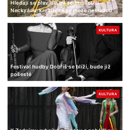
Hledají se plavidla na sedmnáctou
Neckyádu, kreativitě se meze nekladou
KULTURA
Festival hudby Dobříš se blíží, bude již
pošesté
KULTURA