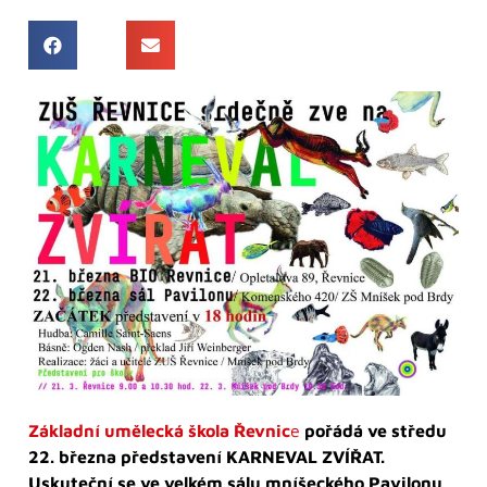
Základní umělecká škola Řevnic
e
pořádá ve středu
22. března představení KARNEVAL ZVÍŘAT.
Uskuteční se ve velkém sálu mníšeckého Pavilonu