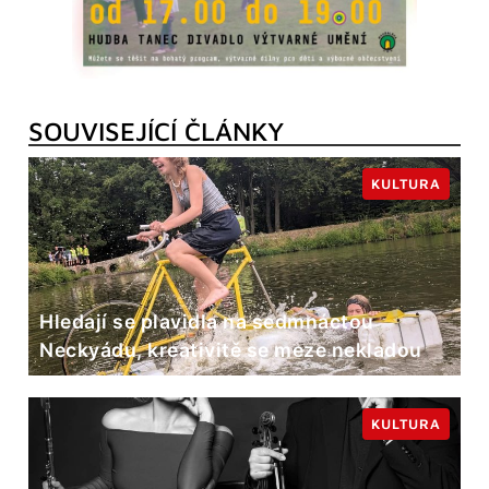
SOUVISEJÍCÍ ČLÁNKY
KULTURA
Hledají se plavidla na sedmnáctou
Neckyádu, kreativitě se meze nekladou
KULTURA