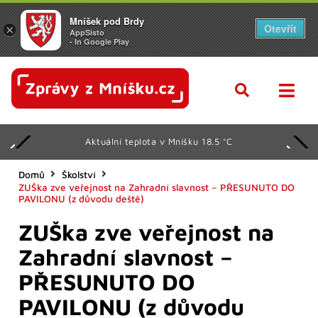
Mníšek pod Brdy
Otevřít
×
AppSisto
- In Google Play
Aktuální teplota v Mníšku 18.5 °C
Domů
Školství
ZUŠka zve veřejnost na Zahradní slavnost – PŘESUNUTO DO
PAVILONU (z důvodu deště)
ZUŠka zve veřejnost na
Zahradní slavnost –
PŘESUNUTO DO
PAVILONU (z důvodu