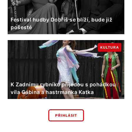
Festival hudby Dobříš se blíží, bude již
pošesté
KULTURA
K Zadnímu rybníku přijedou s pohádkou
víla Gábina a hastrmanka Katka
PŘIHLÁSIT