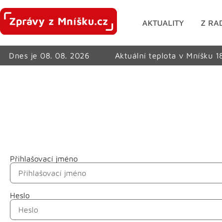
AKTUALITY
Z RA
Dnes je 08. 08. 2026
Aktuální teplota v Mníšku 1
Přihlašovací jméno
Jméno
Heslo
Příjmení