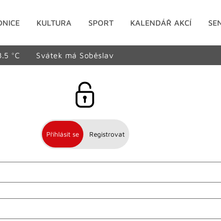
DNICE
KULTURA
SPORT
KALENDÁŘ AKCÍ
SE
8.5 °C
Svátek má Soběslav
Přihlásit se
Registrovat