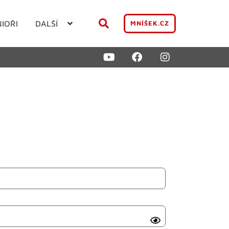
NIOŘI
DALŠÍ
MNÍŠEK.CZ