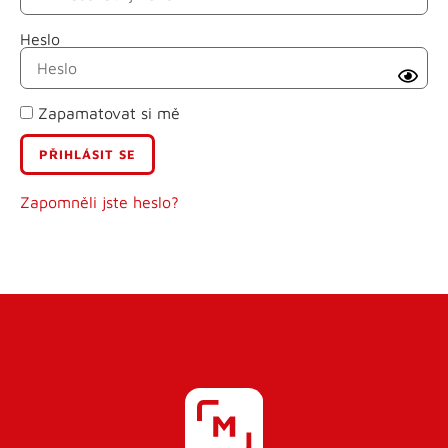
Heslo
Příjmení
Zapamatovat si mě
E-mail
Uživatelské jméno
Zapomněli jste heslo?
Heslo
Heslo znovu