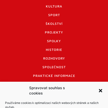
KULTURA
SPORT
ŠKOLSTVÍ
PROJEKTY
SPOLKY
HISTORIE
ROZHOVORY
SPOLEČNOST
PRAKTICKÉ INFORMACE
CENÍK INZERCE
Spravovat souhlas s
cookies
INFORMACE A KODEX DISKUTUJÍCÍCH
LOGO A LOGO MANUÁL
Používáme cookies k optimalizaci našich webových stránek a našich
služeb.