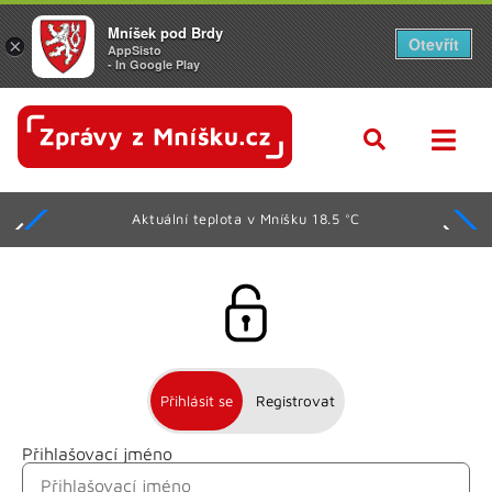
Mníšek pod Brdy
Otevřít
×
AppSisto
- In Google Play
Aktuální teplota v Mníšku 18.5 °C
Přihlásit se
Registrovat
Přihlašovací jméno
Jméno