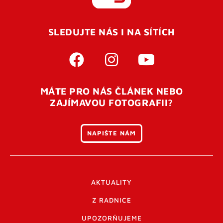
REGISTROVAT SE
SLEDUJTE NÁS I NA SÍTÍCH
Pro úspěšné dokončení registrace je potřeba
potvrdit
vaší e-mailovou
adresu. Po úspěšném odeslání
registrace vám přijde na e-mail potvrzovací kód. Po
otevření tohoto odkazu se váš účet ověří a můžete se
MÁTE PRO NÁS ČLÁNEK NEBO
přihlásit. Nezapomeňte zkontrolovat složku SPAM ve
ZAJÍMAVOU FOTOGRAFII?
vašem e-mailu. Pokud při registraci nastane problém
napište nám
.
NAPIŠTE NÁM
AKTUALITY
Z RADNICE
UPOZORŇUJEME