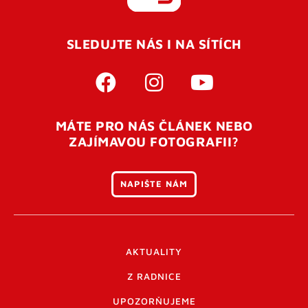
REGISTROVAT SE
SLEDUJTE NÁS I NA SÍTÍCH
Pro úspěšné dokončení registrace je potřeba
potvrdit
vaší e-mailovou
adresu. Po úspěšném odeslání
registrace vám přijde na e-mail potvrzovací kód. Po
otevření tohoto odkazu se váš účet ověří a můžete se
MÁTE PRO NÁS ČLÁNEK NEBO
přihlásit. Nezapomeňte zkontrolovat složku SPAM ve
ZAJÍMAVOU FOTOGRAFII?
vašem e-mailu. Pokud při registraci nastane problém
napište nám
.
NAPIŠTE NÁM
AKTUALITY
Z RADNICE
UPOZORŇUJEME