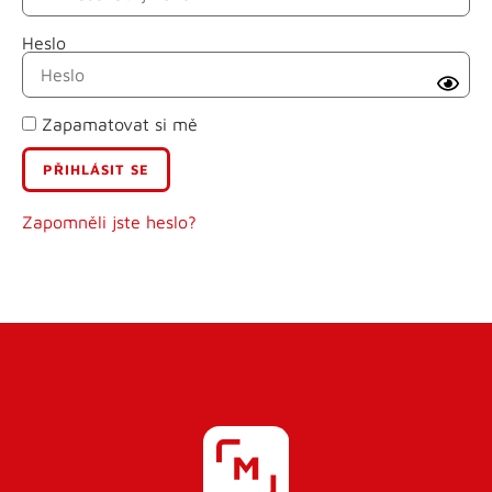
Heslo
Příjmení
Zapamatovat si mě
E-mail
Uživatelské jméno
Zapomněli jste heslo?
Heslo
Heslo znovu