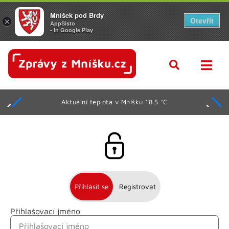
Mníšek pod Brdy
Otevřít
×
AppSisto
- In Google Play
Aktuální teplota v Mníšku 18.5 °C
Přihlásit se
Registrovat
Přihlašovací jméno
Jméno