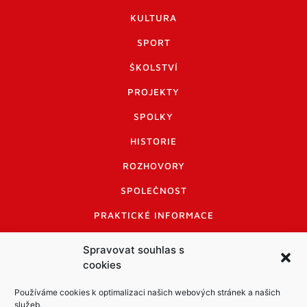
KULTURA
SPORT
ŠKOLSTVÍ
PROJEKTY
SPOLKY
HISTORIE
ROZHOVORY
SPOLEČNOST
PRAKTICKÉ INFORMACE
CENÍK INZERCE
Spravovat souhlas s
cookies
INFORMACE A KODEX DISKUTUJÍCÍCH
LOGO A LOGO MANUÁL
Používáme cookies k optimalizaci našich webových stránek a našich
služeb.