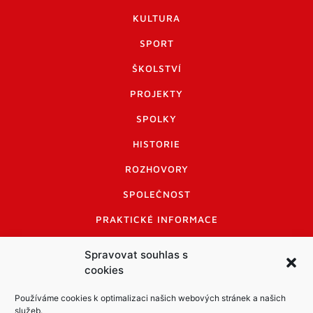
KULTURA
SPORT
ŠKOLSTVÍ
PROJEKTY
SPOLKY
HISTORIE
ROZHOVORY
SPOLEČNOST
PRAKTICKÉ INFORMACE
CENÍK INZERCE
Spravovat souhlas s
cookies
INFORMACE A KODEX DISKUTUJÍCÍCH
LOGO A LOGO MANUÁL
Používáme cookies k optimalizaci našich webových stránek a našich
služeb.