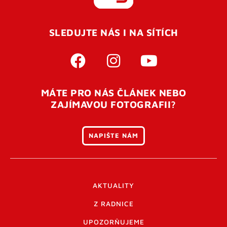
REGISTROVAT SE
SLEDUJTE NÁS I NA SÍTÍCH
Pro úspěšné dokončení registrace je potřeba
potvrdit
vaší e-mailovou
adresu. Po úspěšném odeslání
registrace vám přijde na e-mail potvrzovací kód. Po
otevření tohoto odkazu se váš účet ověří a můžete se
MÁTE PRO NÁS ČLÁNEK NEBO
přihlásit. Nezapomeňte zkontrolovat složku SPAM ve
ZAJÍMAVOU FOTOGRAFII?
vašem e-mailu. Pokud při registraci nastane problém
napište nám
.
NAPIŠTE NÁM
AKTUALITY
Z RADNICE
UPOZORŇUJEME