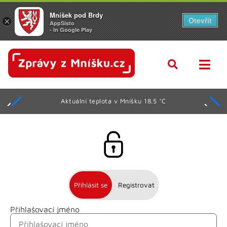
Mníšek pod Brdy
Otevřít
×
AppSisto
- In Google Play
Aktuální teplota v Mníšku 18.5 °C
Přihlásit se
Registrovat
Přihlašovací jméno
Jméno