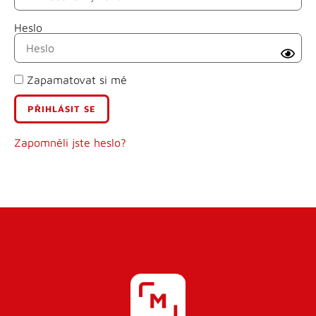
Heslo
Příjmení
Zapamatovat si mě
E-mail
Uživatelské jméno
Zapomněli jste heslo?
Heslo
Heslo znovu