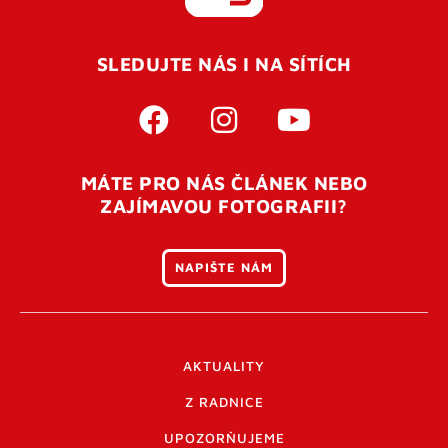
REGISTROVAT SE
SLEDUJTE NÁS I NA SÍTÍCH
Pro úspěšné dokončení registrace je potřeba
potvrdit
vaší e-mailovou
adresu. Po úspěšném odeslání
registrace vám přijde na e-mail potvrzovací kód. Po
otevření tohoto odkazu se váš účet ověří a můžete se
MÁTE PRO NÁS ČLÁNEK NEBO
přihlásit. Nezapomeňte zkontrolovat složku SPAM ve
ZAJÍMAVOU FOTOGRAFII?
vašem e-mailu. Pokud při registraci nastane problém
napište nám
.
NAPIŠTE NÁM
AKTUALITY
Z RADNICE
UPOZORŇUJEME