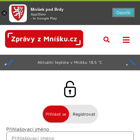
Mníšek pod Brdy
Otevřít
×
AppSisto
- In Google Play
Aktuální teplota v Mníšku 18.5 °C
Přihlásit se
Registrovat
Přihlašovací jméno
Jméno