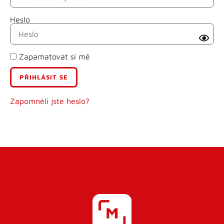
Heslo
Příjmení
Zapamatovat si mě
E-mail
Uživatelské jméno
Zapomněli jste heslo?
Heslo
Heslo znovu