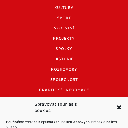
KULTURA
SPORT
ŠKOLSTVÍ
PROJEKTY
SPOLKY
HISTORIE
ROZHOVORY
SPOLEČNOST
PRAKTICKÉ INFORMACE
CENÍK INZERCE
Spravovat souhlas s
cookies
INFORMACE A KODEX DISKUTUJÍCÍCH
LOGO A LOGO MANUÁL
Používáme cookies k optimalizaci našich webových stránek a našich
služeb.