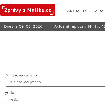
AKTUALITY
Z RA
Dnes je 09. 08. 2026
Aktuální teplota v Mníšku 1
Přihlašovací jméno
Jméno
Heslo
Příjmení