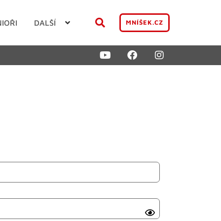
NIOŘI
DALŠÍ
MNÍŠEK.CZ