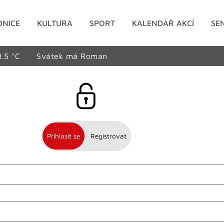
DNICE
KULTURA
SPORT
KALENDÁŘ AKCÍ
SE
8.5 °C
Svátek má Roman
Přihlásit se
Registrovat