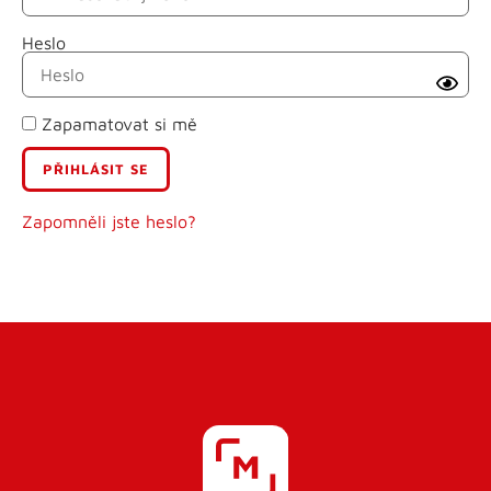
Heslo
Příjmení
Zapamatovat si mě
E-mail
Uživatelské jméno
Zapomněli jste heslo?
Heslo
Heslo znovu