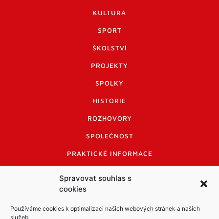
KULTURA
SPORT
ŠKOLSTVÍ
PROJEKTY
SPOLKY
HISTORIE
ROZHOVORY
SPOLEČNOST
PRAKTICKÉ INFORMACE
CENÍK INZERCE
Spravovat souhlas s
cookies
INFORMACE A KODEX DISKUTUJÍCÍCH
LOGO A LOGO MANUÁL
Používáme cookies k optimalizaci našich webových stránek a našich
služeb.