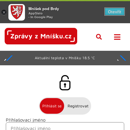
Mníšek pod Brdy
Otevřít
×
AppSisto
- In Google Play
Aktuální teplota v Mníšku 18.5 °C
Přihlásit se
Registrovat
Přihlašovací jméno
Jméno