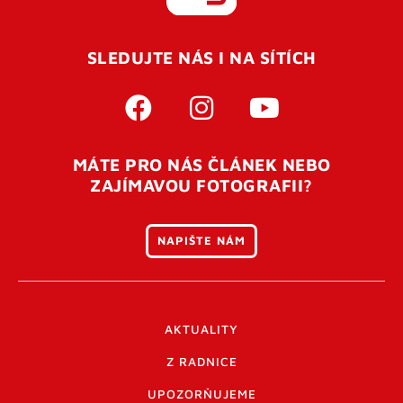
REGISTROVAT SE
SLEDUJTE NÁS I NA SÍTÍCH
Pro úspěšné dokončení registrace je potřeba
potvrdit
vaší e-mailovou
adresu. Po úspěšném odeslání
registrace vám přijde na e-mail potvrzovací kód. Po
otevření tohoto odkazu se váš účet ověří a můžete se
MÁTE PRO NÁS ČLÁNEK NEBO
přihlásit. Nezapomeňte zkontrolovat složku SPAM ve
ZAJÍMAVOU FOTOGRAFII?
vašem e-mailu. Pokud při registraci nastane problém
napište nám
.
NAPIŠTE NÁM
AKTUALITY
Z RADNICE
UPOZORŇUJEME