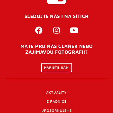
REGISTROVAT SE
SLEDUJTE NÁS I NA SÍTÍCH
Pro úspěšné dokončení registrace je potřeba
potvrdit
vaší e-mailovou
adresu. Po úspěšném odeslání
registrace vám přijde na e-mail potvrzovací kód. Po
otevření tohoto odkazu se váš účet ověří a můžete se
MÁTE PRO NÁS ČLÁNEK NEBO
přihlásit. Nezapomeňte zkontrolovat složku SPAM ve
ZAJÍMAVOU FOTOGRAFII?
vašem e-mailu. Pokud při registraci nastane problém
napište nám
.
NAPIŠTE NÁM
AKTUALITY
Z RADNICE
UPOZORŇUJEME