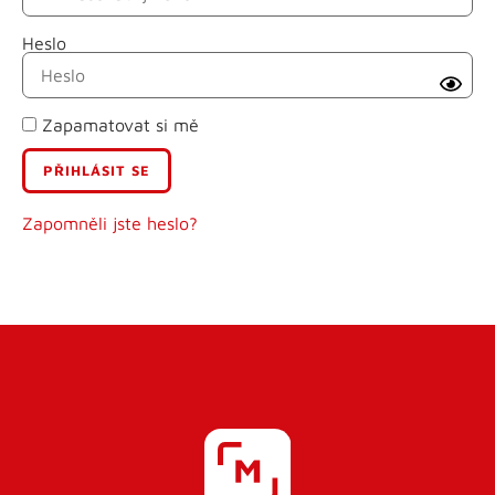
Heslo
Příjmení
Zapamatovat si mě
E-mail
Uživatelské jméno
Zapomněli jste heslo?
Heslo
Heslo znovu