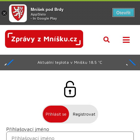
Mníšek pod Brdy
Otevřít
×
AppSisto
- In Google Play
Aktuální teplota v Mníšku 18.5 °C
Přihlásit se
Registrovat
Přihlašovací jméno
Jméno