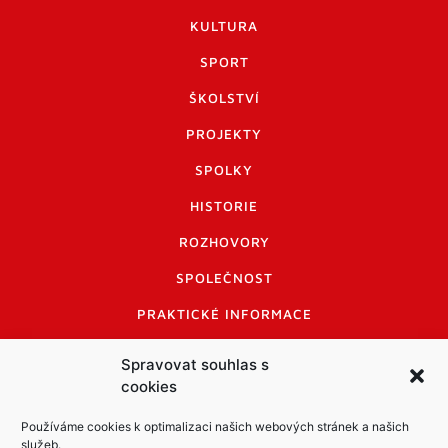
KULTURA
SPORT
ŠKOLSTVÍ
PROJEKTY
SPOLKY
HISTORIE
ROZHOVORY
SPOLEČNOST
PRAKTICKÉ INFORMACE
CENÍK INZERCE
Spravovat souhlas s
cookies
INFORMACE A KODEX DISKUTUJÍCÍCH
LOGO A LOGO MANUÁL
Používáme cookies k optimalizaci našich webových stránek a našich
služeb.