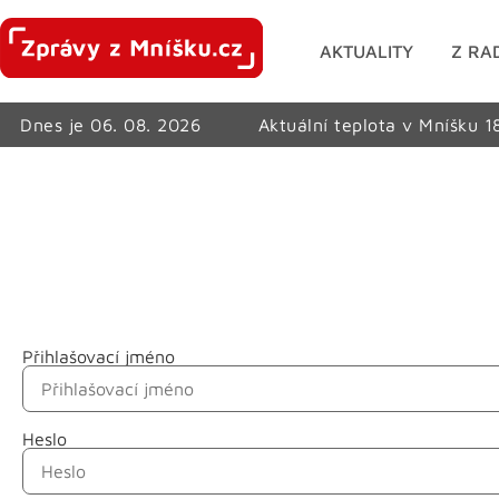
AKTUALITY
Z RA
Dnes je 06. 08. 2026
Aktuální teplota v Mníšku 1
Přihlašovací jméno
Jméno
Heslo
Příjmení