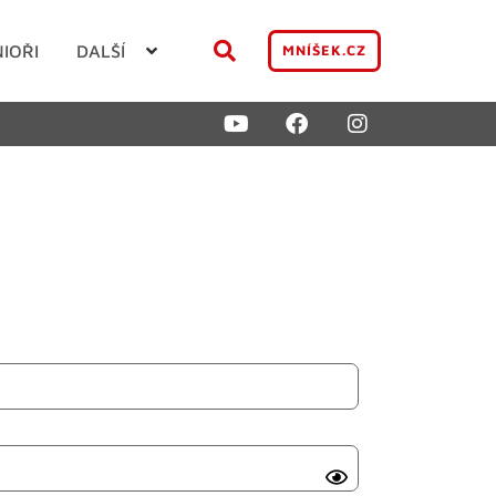
NIOŘI
DALŠÍ
MNÍŠEK.CZ