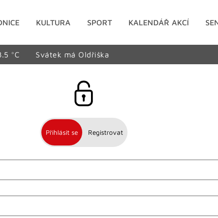
DNICE
KULTURA
SPORT
KALENDÁŘ AKCÍ
SE
8.5 °C
Svátek má Oldřiška
Přihlásit se
Registrovat