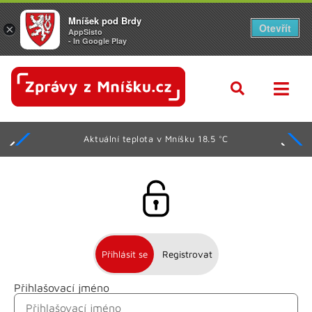
Mníšek pod Brdy
Otevřít
×
AppSisto
- In Google Play
Aktuální teplota v Mníšku 18.5 °C
Přihlásit se
Registrovat
Přihlašovací jméno
Jméno