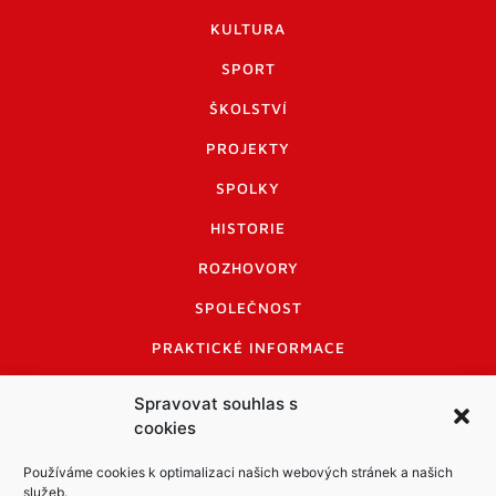
KULTURA
SPORT
ŠKOLSTVÍ
PROJEKTY
SPOLKY
HISTORIE
ROZHOVORY
SPOLEČNOST
PRAKTICKÉ INFORMACE
CENÍK INZERCE
Spravovat souhlas s
cookies
INFORMACE A KODEX DISKUTUJÍCÍCH
LOGO A LOGO MANUÁL
Používáme cookies k optimalizaci našich webových stránek a našich
služeb.