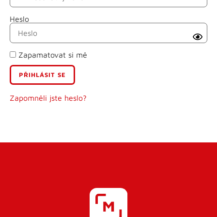
Heslo
Příjmení
Zapamatovat si mě
E-mail
Uživatelské jméno
Zapomněli jste heslo?
Heslo
Heslo znovu