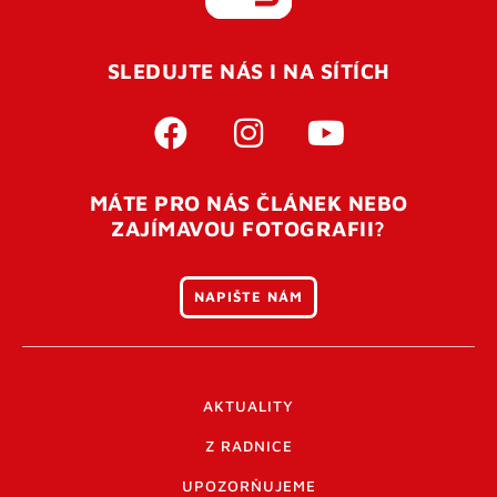
REGISTROVAT SE
SLEDUJTE NÁS I NA SÍTÍCH
Pro úspěšné dokončení registrace je potřeba
potvrdit
vaší e-mailovou
adresu. Po úspěšném odeslání
registrace vám přijde na e-mail potvrzovací kód. Po
otevření tohoto odkazu se váš účet ověří a můžete se
MÁTE PRO NÁS ČLÁNEK NEBO
přihlásit. Nezapomeňte zkontrolovat složku SPAM ve
ZAJÍMAVOU FOTOGRAFII?
vašem e-mailu. Pokud při registraci nastane problém
napište nám
.
NAPIŠTE NÁM
AKTUALITY
Z RADNICE
UPOZORŇUJEME