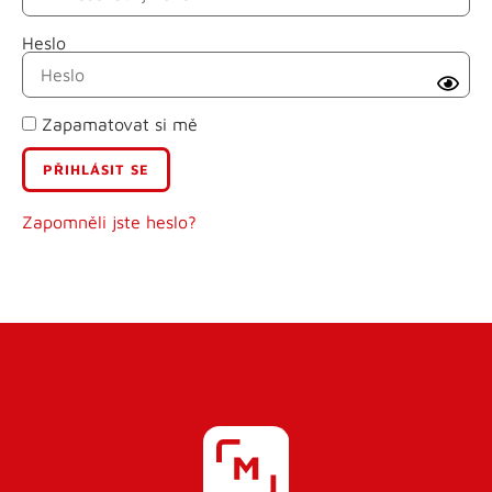
Heslo
Příjmení
Zapamatovat si mě
E-mail
Uživatelské jméno
Zapomněli jste heslo?
Heslo
Heslo znovu