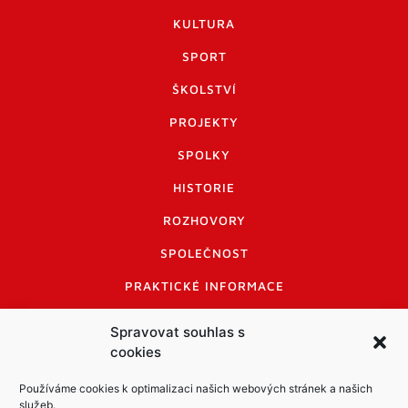
KULTURA
SPORT
ŠKOLSTVÍ
PROJEKTY
SPOLKY
HISTORIE
ROZHOVORY
SPOLEČNOST
PRAKTICKÉ INFORMACE
CENÍK INZERCE
Spravovat souhlas s
cookies
INFORMACE A KODEX DISKUTUJÍCÍCH
LOGO A LOGO MANUÁL
Používáme cookies k optimalizaci našich webových stránek a našich
služeb.