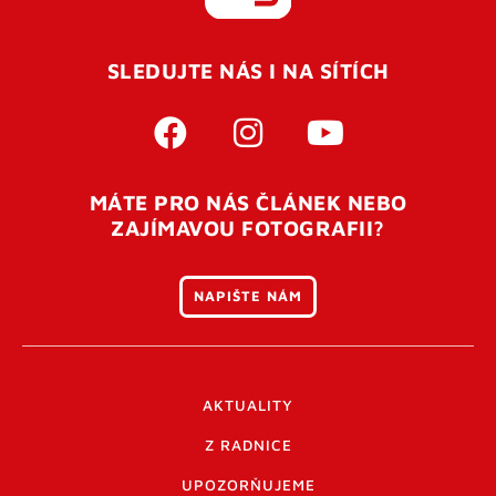
REGISTROVAT SE
SLEDUJTE NÁS I NA SÍTÍCH
Pro úspěšné dokončení registrace je potřeba
potvrdit
vaší e-mailovou
adresu. Po úspěšném odeslání
registrace vám přijde na e-mail potvrzovací kód. Po
otevření tohoto odkazu se váš účet ověří a můžete se
MÁTE PRO NÁS ČLÁNEK NEBO
přihlásit. Nezapomeňte zkontrolovat složku SPAM ve
ZAJÍMAVOU FOTOGRAFII?
vašem e-mailu. Pokud při registraci nastane problém
napište nám
.
NAPIŠTE NÁM
AKTUALITY
Z RADNICE
UPOZORŇUJEME