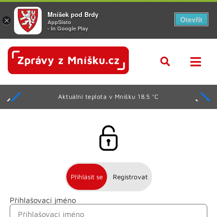
Mníšek pod Brdy
Otevřít
×
AppSisto
- In Google Play
Aktuální teplota v Mníšku 18.5 °C
Přihlásit se
Registrovat
Přihlašovací jméno
Jméno