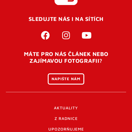
REGISTROVAT SE
SLEDUJTE NÁS I NA SÍTÍCH
Pro úspěšné dokončení registrace je potřeba
potvrdit
vaší e-mailovou
adresu. Po úspěšném odeslání
registrace vám přijde na e-mail potvrzovací kód. Po
otevření tohoto odkazu se váš účet ověří a můžete se
MÁTE PRO NÁS ČLÁNEK NEBO
přihlásit. Nezapomeňte zkontrolovat složku SPAM ve
ZAJÍMAVOU FOTOGRAFII?
vašem e-mailu. Pokud při registraci nastane problém
napište nám
.
NAPIŠTE NÁM
AKTUALITY
Z RADNICE
UPOZORŇUJEME