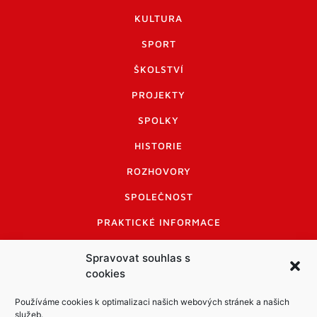
KULTURA
SPORT
ŠKOLSTVÍ
PROJEKTY
SPOLKY
HISTORIE
ROZHOVORY
SPOLEČNOST
PRAKTICKÉ INFORMACE
CENÍK INZERCE
Spravovat souhlas s
cookies
INFORMACE A KODEX DISKUTUJÍCÍCH
LOGO A LOGO MANUÁL
Používáme cookies k optimalizaci našich webových stránek a našich
služeb.