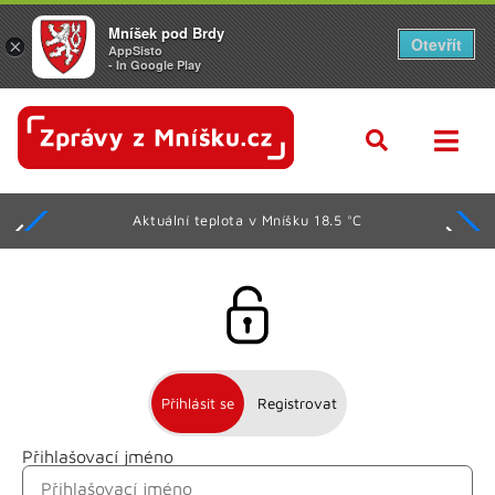
Mníšek pod Brdy
Otevřít
×
AppSisto
- In Google Play
Aktuální teplota v Mníšku 18.5 °C
Přihlásit se
Registrovat
Přihlašovací jméno
Jméno