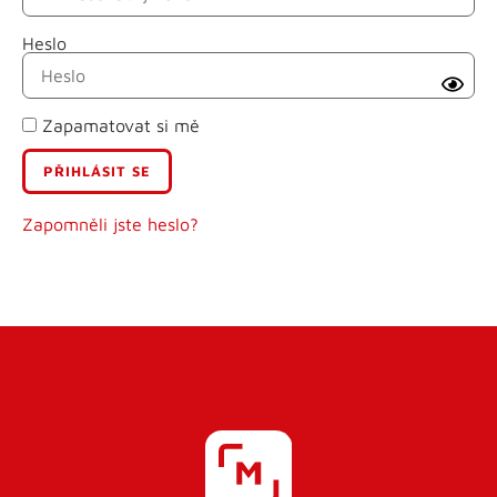
Heslo
Příjmení
Zapamatovat si mě
E-mail
Uživatelské jméno
Zapomněli jste heslo?
Heslo
Heslo znovu