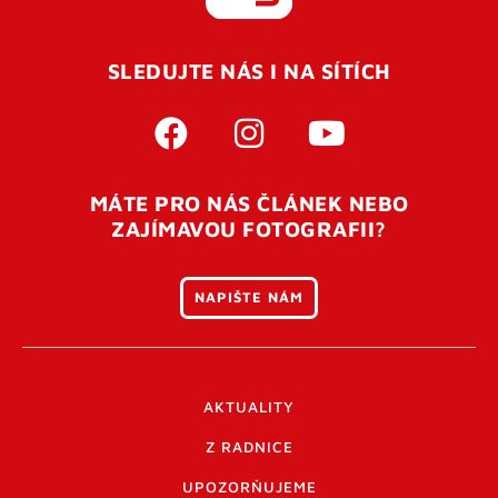
REGISTROVAT SE
SLEDUJTE NÁS I NA SÍTÍCH
Pro úspěšné dokončení registrace je potřeba
potvrdit
vaší e-mailovou
adresu. Po úspěšném odeslání
registrace vám přijde na e-mail potvrzovací kód. Po
otevření tohoto odkazu se váš účet ověří a můžete se
MÁTE PRO NÁS ČLÁNEK NEBO
přihlásit. Nezapomeňte zkontrolovat složku SPAM ve
ZAJÍMAVOU FOTOGRAFII?
vašem e-mailu. Pokud při registraci nastane problém
napište nám
.
NAPIŠTE NÁM
AKTUALITY
Z RADNICE
UPOZORŇUJEME