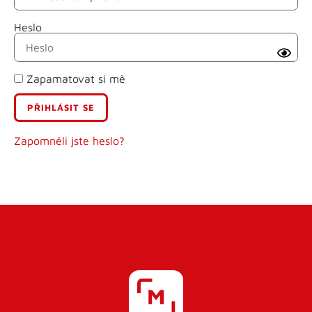
Heslo
Příjmení
Zapamatovat si mě
E-mail
Uživatelské jméno
Zapomněli jste heslo?
Heslo
Heslo znovu