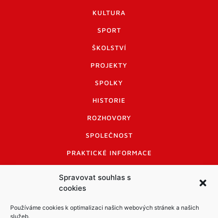
KULTURA
SPORT
ŠKOLSTVÍ
PROJEKTY
SPOLKY
HISTORIE
ROZHOVORY
SPOLEČNOST
PRAKTICKÉ INFORMACE
CENÍK INZERCE
Spravovat souhlas s
cookies
INFORMACE A KODEX DISKUTUJÍCÍCH
LOGO A LOGO MANUÁL
Používáme cookies k optimalizaci našich webových stránek a našich
služeb.