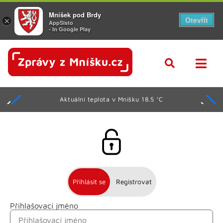
Mníšek pod Brdy
Otevřít
×
AppSisto
- In Google Play
Aktuální teplota v Mníšku 18.5 °C
Přihlásit se
Registrovat
Přihlašovací jméno
Jméno